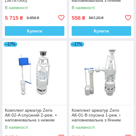
(38787000)
наповнювальна з бічним
підведенням (ZX5165)
В наявності
В наявності
5 715
556
₴
₴
6 858 ₴
667,20 ₴
Купити
Купити
–17%
–17%
Комплект арматур Zerix
Комплект арматур Zerix
АК-02-A спускний 2-реж. +
АК-01-B спускна 1-реж. і
наповнювальна з нижнім
наповнювальна з бічним
підводом (ZX5164)
підведенням (ZX5163)
В наявності
В наявності