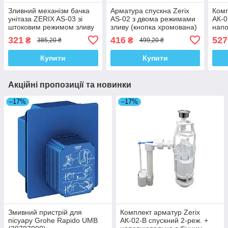
Зливний механізм бачка
Арматура спускна Zerix
Комп
унітаза ZERIX AS-03 зі
AS-02 з двома режимами
АК-0
штоковим режимом зливу
зливу (кнопка хромована)
напо
(хромована ручка)
(ZX5088)
підв
321
416
527
₴
₴
385,20 ₴
499,20 ₴
(ZX5607)
Купити
Купити
Акційні пропозиції та новинки
–17%
–17%
Змивний пристрій для
Комплект арматур Zerix
пісуару Grohe Rapido UMB
АК-02-B спускний 2-реж. +