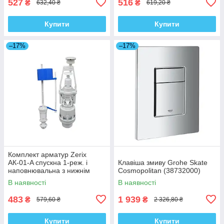
527
516
₴
₴
632,40 ₴
619,20 ₴
Купити
Купити
–17%
–17%
Комплект арматур Zerix
АК-01-A спускна 1-реж. і
Клавіша змиву Grohe Skate
наповнювальна з нижнім
Cosmopolitan (38732000)
підведенням (ZX5162)
В наявності
В наявності
483
1 939
₴
₴
579,60 ₴
2 326,80 ₴
Купити
Купити