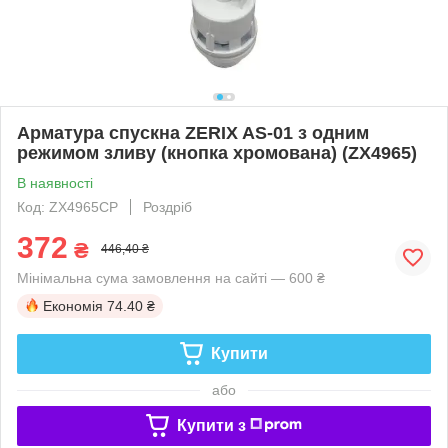
Арматура спускна ZERIX AS-01 з одним
режимом зливу (кнопка хромована) (ZX4965)
В наявності
Код: ZX4965CP
Роздріб
372
₴
446,40 ₴
Мінімальна сума замовлення на сайті — 600 ₴
Економія
74.40 ₴
Купити
або
Купити з