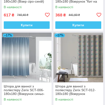
180x180 (Візер сіро-синій)
180x180 (Візерунок "Кит на
(AC0652)
бежевому тлі") (ZX4983)
В наявності
В наявності
617
368
₴
₴
740,40 ₴
441,60 ₴
Купити
Купити
–17%
–17%
Штора для ванної з
Штора для ванної з
поліестеру Zerix SCT-006-
поліестеру Zerix SCT-012-
180x180 (Візерунок синьо-
180x180 (Візерунок
білий) (ZX4990)
"Райдуга") (ZX4981)
В наявності
В наявності