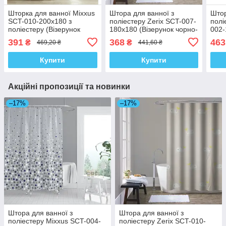
Шторка для ванної Mixxus
Штора для ванної з
Штор
SCT-010-200x180 з
поліестеру Zerix SCT-007-
полі
поліестеру (Візерунок
180x180 (Візерунок чорно-
002-
"Зигзаг" білий) (AC3580)
білий) (ZX4987)
світ
391
368
463
₴
₴
469,20 ₴
441,60 ₴
Купити
Купити
Акційні пропозиції та новинки
–17%
–17%
Штора для ванної з
Штора для ванної з
поліестеру Mixxus SCT-004-
поліестеру Zerix SCT-010-