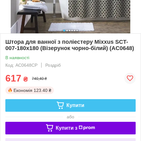
Штора для ванної з поліестеру Mixxus SCT-
007-180x180 (Візерунок чорно-білий) (AC0648)
В наявності
Код: AC0648CP
Роздріб
617
₴
740,40 ₴
Економія
123.40 ₴
Купити
або
Купити з