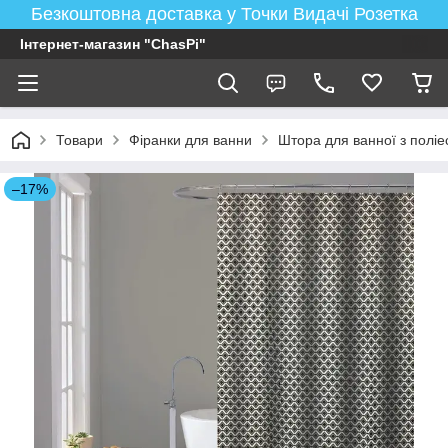
Безкоштовна доставка у Точки Видачі Розетка
Інтернет-магазин "ChasPi"
Товари
Фіранки для ванни
Штора для ванної з поліе
–17%