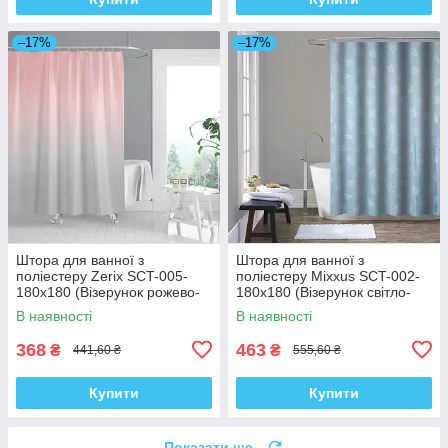
–17%
–17%
Штора для ванної з
Штора для ванної з
поліестеру Zerix SCT-005-
поліестеру Mixxus SCT-002-
180x180 (Візерунок рожево-
180x180 (Візерунок світло-
сірий) (ZX4989)
синій) (AC0649)
В наявності
В наявності
368
463
₴
₴
441,60 ₴
555,60 ₴
Купити
Купити
Показати ще