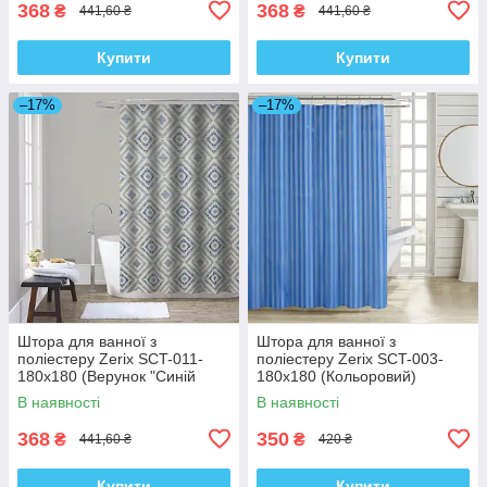
368
368
₴
₴
441,60 ₴
441,60 ₴
Купити
Купити
–17%
–17%
Штора для ванної з
Штора для ванної з
поліестеру Zerix SCT-011-
поліестеру Zerix SCT-003-
180x180 (Верунок "Синій
180x180 (Кольоровий)
ромб на сірому") (ZX4982)
(ZX4994)
В наявності
В наявності
368
350
₴
₴
441,60 ₴
420 ₴
Купити
Купити