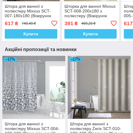
Штора для ванної з
Шторка для ванної Mixxus
Штор
поліестеру Mixxus SCT-
SCT-008-200x180 з
полі
007-180x180 (Візерунок
поліестеру (Візерунок
005-
чорно-білий) (AC0648)
"Морський" біло-сірий)
сіри
617
391
617
₴
₴
740,40 ₴
469,20 ₴
(AC3578)
Купити
Купити
Акційні пропозиції та новинки
–17%
–17%
Штора для ванної з
Штора для ванної з
поліестеру Mixxus SCT-004-
поліестеру Zerix SCT-010-