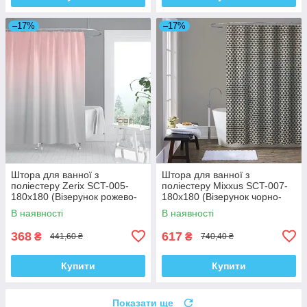
–17%
–17%
Штора для ванної з
Штора для ванної з
поліестеру Zerix SCT-005-
поліестеру Mixxus SCT-007-
180x180 (Візерунок рожево-
180x180 (Візерунок чорно-
сірий) (ZX4989)
білий) (AC0648)
В наявності
В наявності
368
617
₴
₴
441,60 ₴
740,40 ₴
Купити
Купити
Показати ще