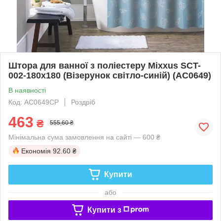
Штора для ванної з поліестеру Mixxus SCT-
002-180x180 (Візерунок світло-синій) (AC0649)
В наявності
Код: AC0649CP
Роздріб
463
₴
555,60 ₴
Мінімальна сума замовлення на сайті — 600 ₴
Економія
92.60 ₴
Купити
або
Купити з