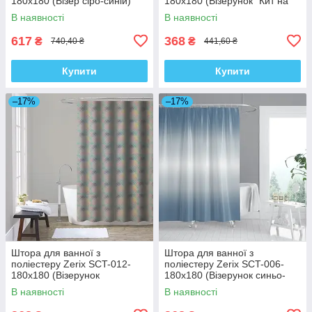
180x180 (Візер сіро-синій)
180x180 (Візерунок "Кит на
(AC0652)
бежевому тлі") (ZX4983)
В наявності
В наявності
617
368
₴
₴
740,40 ₴
441,60 ₴
Купити
Купити
–17%
–17%
Штора для ванної з
Штора для ванної з
поліестеру Zerix SCT-012-
поліестеру Zerix SCT-006-
180x180 (Візерунок
180x180 (Візерунок синьо-
"Райдуга") (ZX4981)
білий) (ZX4990)
В наявності
В наявності