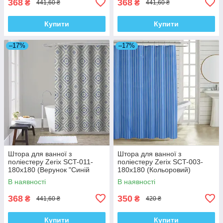
368
368
₴
₴
441,60 ₴
441,60 ₴
Купити
Купити
–17%
–17%
Штора для ванної з
Штора для ванної з
поліестеру Zerix SCT-011-
поліестеру Zerix SCT-003-
180x180 (Верунок "Синій
180x180 (Кольоровий)
ромб на сірому") (ZX4982)
(ZX4994)
В наявності
В наявності
368
350
₴
₴
441,60 ₴
420 ₴
Купити
Купити