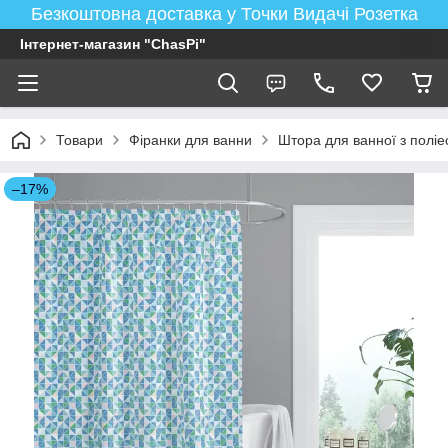
Безкоштовна доставка у Точки Видачі Розетка
Інтернет-магазин "ChasPi"
Товари
Фіранки для ванни
Штора для ванної з поліе
–17%