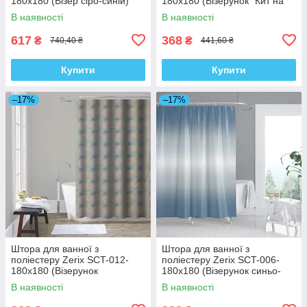
180x180 (Візер сіро-синій)
180x180 (Візерунок "Кит на
(AC0652)
бежевому тлі") (ZX4983)
В наявності
В наявності
617
368
₴
₴
740,40 ₴
441,60 ₴
Купити
Купити
–17%
–17%
Штора для ванної з
Штора для ванної з
поліестеру Zerix SCT-012-
поліестеру Zerix SCT-006-
180x180 (Візерунок
180x180 (Візерунок синьо-
"Райдуга") (ZX4981)
білий) (ZX4990)
В наявності
В наявності