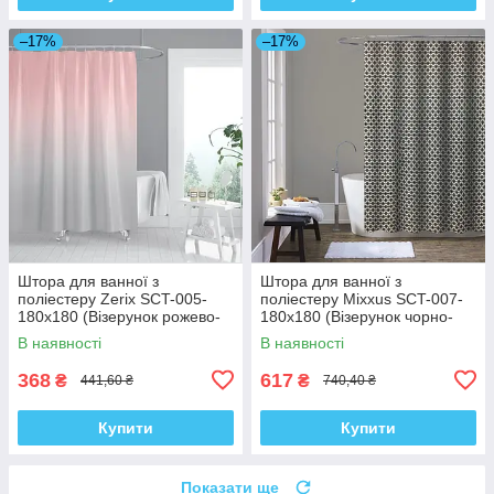
–17%
–17%
Штора для ванної з
Штора для ванної з
поліестеру Zerix SCT-005-
поліестеру Mixxus SCT-007-
180x180 (Візерунок рожево-
180x180 (Візерунок чорно-
сірий) (ZX4989)
білий) (AC0648)
В наявності
В наявності
368
617
₴
₴
441,60 ₴
740,40 ₴
Купити
Купити
Показати ще