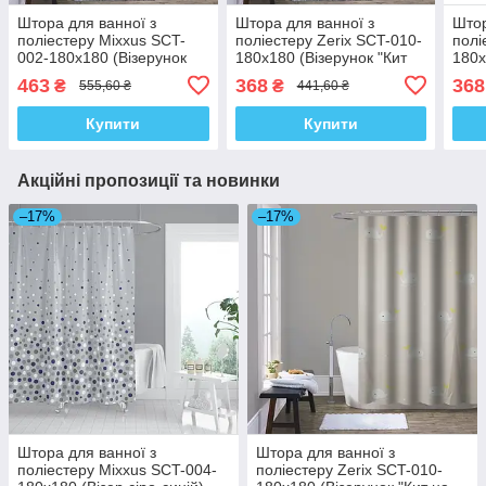
Штора для ванної з
Штора для ванної з
Штор
поліестеру Mixxus SCT-
поліестеру Zerix SCT-010-
полі
002-180x180 (Візерунок
180x180 (Візерунок "Кит
180x
світло-синій) (AC0649)
на бежевому тлі")
зеле
463
368
368
₴
₴
555,60 ₴
441,60 ₴
(ZX4983)
Купити
Купити
Акційні пропозиції та новинки
–17%
–17%
Штора для ванної з
Штора для ванної з
поліестеру Mixxus SCT-004-
поліестеру Zerix SCT-010-