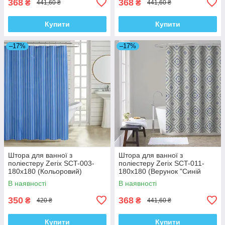
368
368
₴
₴
441,60 ₴
441,60 ₴
Купити
Купити
–17%
–17%
Штора для ванної з
Штора для ванної з
поліестеру Zerix SCT-003-
поліестеру Zerix SCT-011-
180x180 (Кольоровий)
180x180 (Верунок "Синій
(ZX4994)
ромб на сірому") (ZX4982)
В наявності
В наявності
350
368
₴
₴
420 ₴
441,60 ₴
Купити
Купити