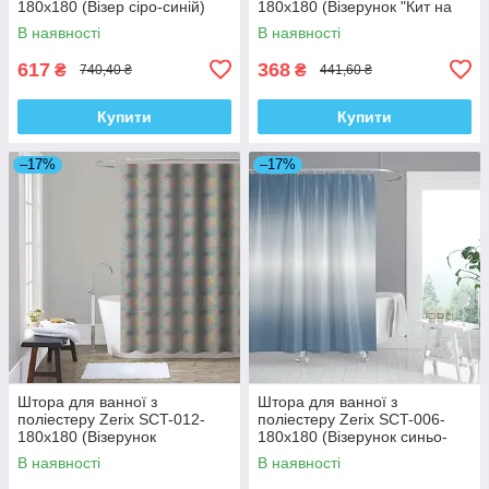
180x180 (Візер сіро-синій)
180x180 (Візерунок "Кит на
(AC0652)
бежевому тлі") (ZX4983)
В наявності
В наявності
617
368
₴
₴
740,40 ₴
441,60 ₴
Купити
Купити
–17%
–17%
Штора для ванної з
Штора для ванної з
поліестеру Zerix SCT-012-
поліестеру Zerix SCT-006-
180x180 (Візерунок
180x180 (Візерунок синьо-
"Райдуга") (ZX4981)
білий) (ZX4990)
В наявності
В наявності