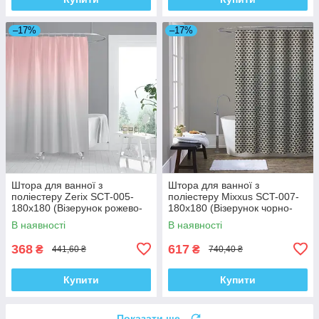
–17%
–17%
Штора для ванної з
Штора для ванної з
поліестеру Zerix SCT-005-
поліестеру Mixxus SCT-007-
180x180 (Візерунок рожево-
180x180 (Візерунок чорно-
сірий) (ZX4989)
білий) (AC0648)
В наявності
В наявності
368
617
₴
₴
441,60 ₴
740,40 ₴
Купити
Купити
Показати ще