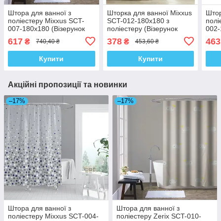
Штора для ванної з
Шторка для ванної Mixxus
Штор
поліестеру Mixxus SCT-
SCT-012-180x180 з
полі
007-180x180 (Візерунок
поліестеру (Візерунок
002-
чорно-білий) (AC0648)
рожево-сірий) (AC3582)
світ
617
378
463
₴
₴
740,40 ₴
453,60 ₴
Купити
Купити
Акційні пропозиції та новинки
–17%
–17%
Штора для ванної з
Штора для ванної з
поліестеру Mixxus SCT-004-
поліестеру Zerix SCT-010-