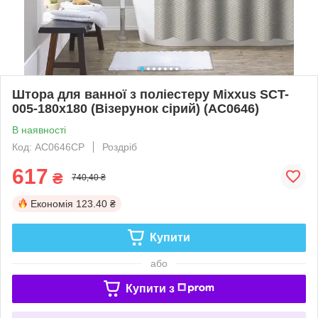
Штора для ванної з поліестеру Mixxus SCT-
005-180x180 (Візерунок сірий) (AC0646)
В наявності
Код: AC0646CP
Роздріб
617
₴
740,40 ₴
Економія
123.40 ₴
Купити
або
Купити з