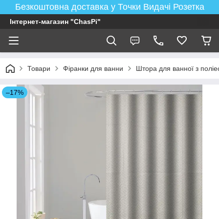
Безкоштовна доставка у Точки Видачі Розетка
Інтернет-магазин "ChasPi"
Товари
Фіранки для ванни
Штора для ванної з поліе
–17%