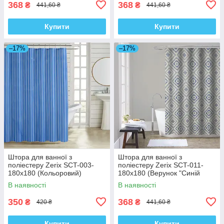
368
368
₴
₴
441,60 ₴
441,60 ₴
Купити
Купити
–17%
–17%
Штора для ванної з
Штора для ванної з
поліестеру Zerix SCT-003-
поліестеру Zerix SCT-011-
180x180 (Кольоровий)
180x180 (Верунок "Синій
(ZX4994)
ромб на сірому") (ZX4982)
В наявності
В наявності
350
368
₴
₴
420 ₴
441,60 ₴
Купити
Купити