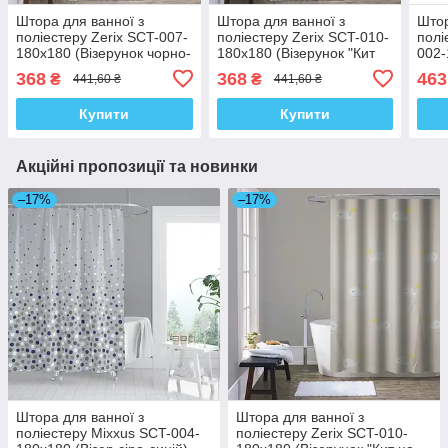
Штора для ванної з
Штора для ванної з
Штор
поліестеру Zerix SCT-007-
поліестеру Zerix SCT-010-
полі
180x180 (Візерунок чорно-
180x180 (Візерунок "Кит
002-
білий) (ZX4987)
на бежевому тлі")
світ
368
368
463
₴
₴
441,60 ₴
441,60 ₴
(ZX4983)
Купити
Купити
Акційні пропозиції та новинки
–17%
–17%
Штора для ванної з
Штора для ванної з
поліестеру Mixxus SCT-004-
поліестеру Zerix SCT-010-