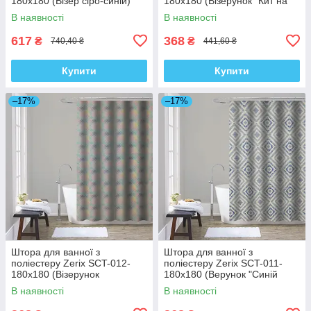
180x180 (Візер сіро-синій)
180x180 (Візерунок "Кит на
(AC0652)
бежевому тлі") (ZX4983)
В наявності
В наявності
617
368
₴
₴
740,40 ₴
441,60 ₴
Купити
Купити
–17%
–17%
Штора для ванної з
Штора для ванної з
поліестеру Zerix SCT-012-
поліестеру Zerix SCT-011-
180x180 (Візерунок
180x180 (Верунок "Синій
"Райдуга") (ZX4981)
ромб на сірому") (ZX4982)
В наявності
В наявності