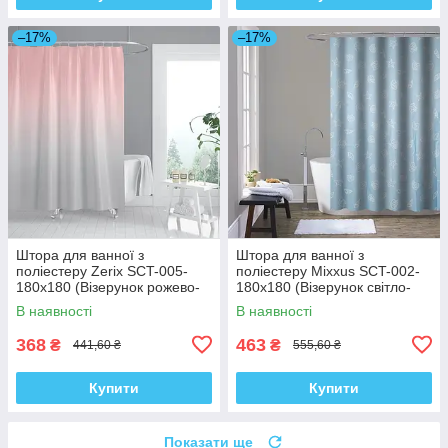
–17%
–17%
Штора для ванної з
Штора для ванної з
поліестеру Zerix SCT-005-
поліестеру Mixxus SCT-002-
180x180 (Візерунок рожево-
180x180 (Візерунок світло-
сірий) (ZX4989)
синій) (AC0649)
В наявності
В наявності
368
463
₴
₴
441,60 ₴
555,60 ₴
Купити
Купити
Показати ще