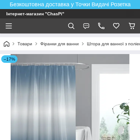
Безкоштовна доставка у Точки Видачі Розетка
Інтернет-магазин "ChasPi"
Товари
Фіранки для ванни
Штора для ванної з поліе
–17%