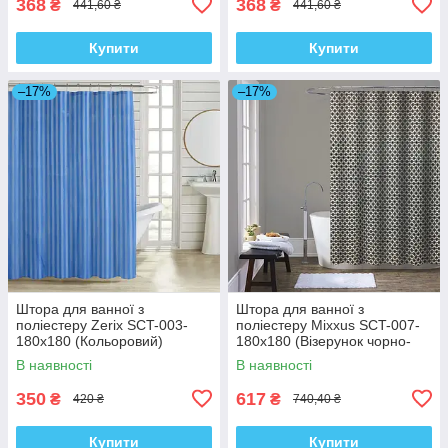
368
368
₴
₴
441,60 ₴
441,60 ₴
Купити
Купити
–17%
–17%
Штора для ванної з
Штора для ванної з
поліестеру Zerix SCT-003-
поліестеру Mixxus SCT-007-
180x180 (Кольоровий)
180x180 (Візерунок чорно-
(ZX4994)
білий) (AC0648)
В наявності
В наявності
350
617
₴
₴
420 ₴
740,40 ₴
Купити
Купити