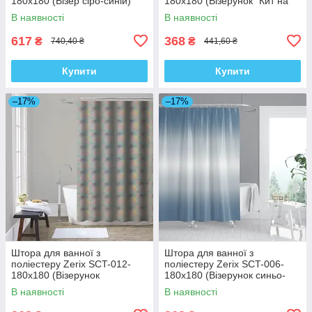
180x180 (Візер сіро-синій)
180x180 (Візерунок "Кит на
(AC0652)
бежевому тлі") (ZX4983)
В наявності
В наявності
617
368
₴
₴
740,40 ₴
441,60 ₴
Купити
Купити
–17%
–17%
Штора для ванної з
Штора для ванної з
поліестеру Zerix SCT-012-
поліестеру Zerix SCT-006-
180x180 (Візерунок
180x180 (Візерунок синьо-
"Райдуга") (ZX4981)
білий) (ZX4990)
В наявності
В наявності