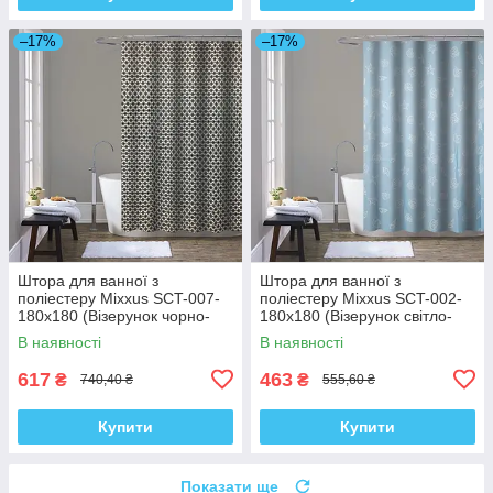
–17%
–17%
Штора для ванної з
Штора для ванної з
поліестеру Mixxus SCT-007-
поліестеру Mixxus SCT-002-
180x180 (Візерунок чорно-
180x180 (Візерунок світло-
білий) (AC0648)
синій) (AC0649)
В наявності
В наявності
617
463
₴
₴
740,40 ₴
555,60 ₴
Купити
Купити
Показати ще