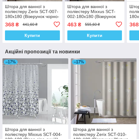
Штора для ванної з
Штора для ванної з
Штор
поліестеру Zerix SCT-007-
поліестеру Mixxus SCT-
полі
180x180 (Візерунок чорно-
002-180x180 (Візерунок
180x
білий) (ZX4987)
світло-синій) (AC0649)
зеле
368
463
368
₴
₴
441,60 ₴
555,60 ₴
Купити
Купити
Акційні пропозиції та новинки
–17%
–17%
Штора для ванної з
Штора для ванної з
поліестеру Mixxus SCT-004-
поліестеру Zerix SCT-010-