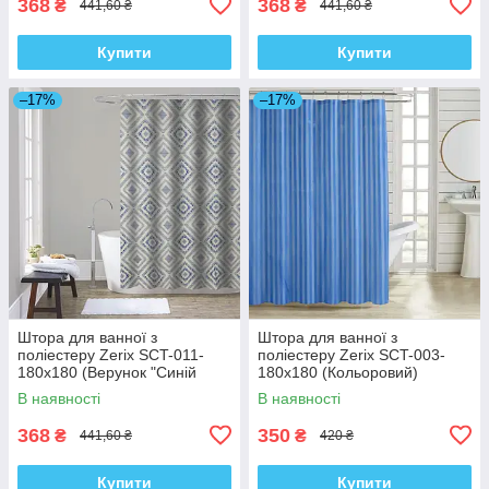
368
368
₴
₴
441,60 ₴
441,60 ₴
Купити
Купити
–17%
–17%
Штора для ванної з
Штора для ванної з
поліестеру Zerix SCT-011-
поліестеру Zerix SCT-003-
180x180 (Верунок "Синій
180x180 (Кольоровий)
ромб на сірому") (ZX4982)
(ZX4994)
В наявності
В наявності
368
350
₴
₴
441,60 ₴
420 ₴
Купити
Купити