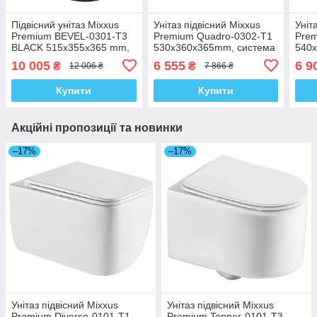
Підвісний унітаз Mixxus
Унітаз підвісний Mixxus
Уніт
Premium BEVEL-0301-T3
Premium Quadro-0302-T1
Prem
BLACK 515х355х365 mm,
530x360x365mm, система
540
система змиву TORNADO
змиву Tornado 1.0
змив
10 005
6 555
6 9
₴
₴
12 006 ₴
7 866 ₴
3.0 (MP659
(MP6456)
Купити
Купити
Акційні пропозиції та новинки
–17%
–17%
Унітаз підвісний Mixxus
Унітаз підвісний Mixxus
Premium Diverse-0101-T1
Premium Topper-0101-T3