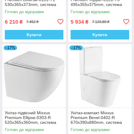
530x365x373mm, система
495x355x375mm, система
змиву Tornado 1.0 (MP6477)
змиву Tornado 1.0 (MP6476)
Готово до відправки
Готово до відправки
6 210
5 934
₴
₴
7 452 ₴
7 120,80 ₴
Купити
Купити
–17%
–17%
Унітаз підвісний Mixxus
Унітаз-компакт Mixxus
Premium Ellipse-0303-R
Premium Bevel-0402-R
520x365x360mm, система
670x390x880mm, система
змиву Rimless (MP6463)
змиву RIMLESS (MP6474)
Готово до відправки
Готово до відправки