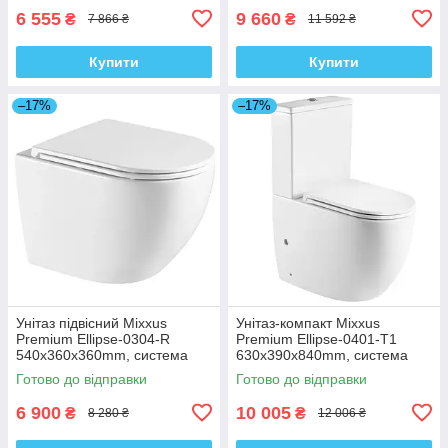
6 555
9 660
₴
₴
7 866 ₴
11 592 ₴
Купити
Купити
–17%
–17%
Унітаз підвісний Mixxus
Унітаз-компакт Mixxus
Premium Ellipse-0304-R
Premium Ellipse-0401-T1
540x360x360mm, система
630x390x840mm, система
змиву Rimless (MP6466)
змиву TORNADO 1.0
Готово до відправки
Готово до відправки
(MP6467)
6 900
10 005
₴
₴
8 280 ₴
12 006 ₴