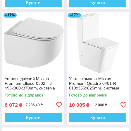
Купити
Купити
–17%
–17%
Унітаз підвісний Mixxus
Унітаз-компакт Mixxus
Premium Ellipse-0302-T3
Premium Quadro-0401-R
495x360x370mm, система
610x365x825mm, система
змиву Tornado 3.0 (MP6462)
змиву RIMLESS (MP6457)
Готово до відправки
Готово до відправки
6 072
10 005
₴
₴
7 286,40 ₴
12 006 ₴
Купити
Купити