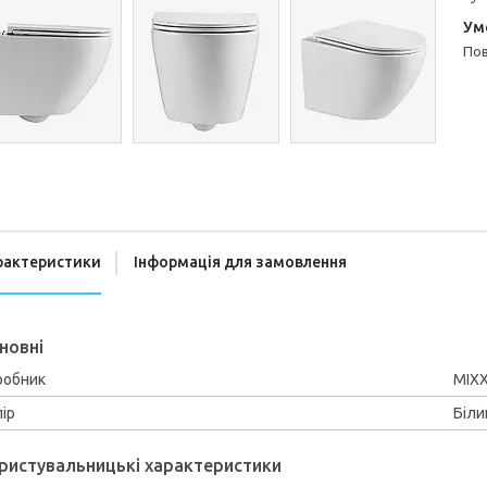
п
рактеристики
Інформація для замовлення
новні
робник
MIX
ір
Біли
ристувальницькі характеристики