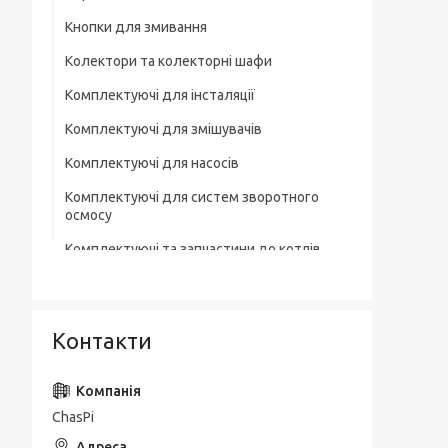
Кнопки для змивання
Колектори та колекторні шафи
Комплектуючі для інсталяції
Комплектуючі для змішувачів
Комплектуючі для насосів
Комплектуючі для систем зворотного
осмосу
Комплектуючі та запчастини до котлів
Комплектувальна запірна арматура
Кухонні мийки
Контакти
Лотки для зливної каналізації
Мильниці
ChasPi
Монтажні елементи