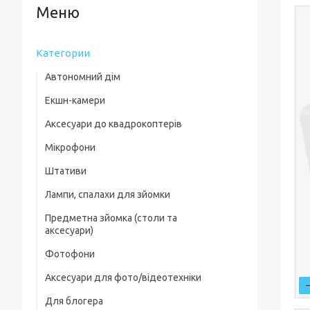
Категории
Автономний дім
Екшн-камери
Аксесуари до квадрокоптерів
Мікрофони
Комплектуючі для квадрокоптерів
Штативи
Кейси для квадрокоптерів
Лампи, спалахи для зйомки
Фільтри, лінзи
Предметна зйомка (столи та
Пропелери та захист
аксесуари)
Зарядні пристрої
Фотофони
Предметні столи
Для посадки
Аксесуари для фото/відеотехніки
Лайткуби (фотобокси)
Скидання вантажу
Для блогера
Фільтри, лінзи
Аксесуари для предметного знімання