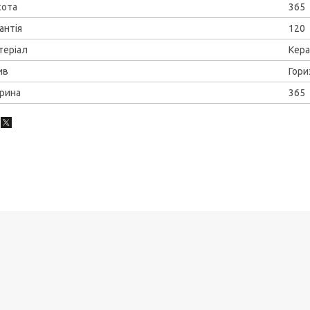
сота
365
антія
120
теріал
Кера
ив
Гори
рина
365