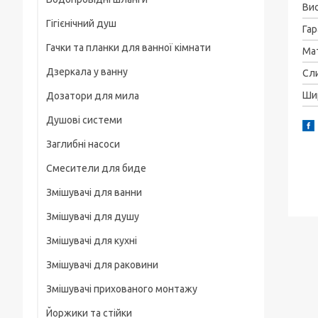
Рамки
Ви
Гігієнічний душ
Для смартфонів
Гар
Гачки та планки для ванної кімнати
На груди / плече / пояс
Ма
Дзеркала у ванну
Сл
Штативні головки
Ши
Дозатори для мила
Магнітні тримачі
Душові системи
Для велосипеда, мотоцикла
Заглибні насоси
Карабіни туристичні
Смесители для биде
Слайдеры
Змішувачі для ванни
Универсальные
Змішувачі для душу
Основания, клипсы
Змішувачі для кухні
Змішувачі для раковини
Змішувачі прихованого монтажу
Йоржики та стійки