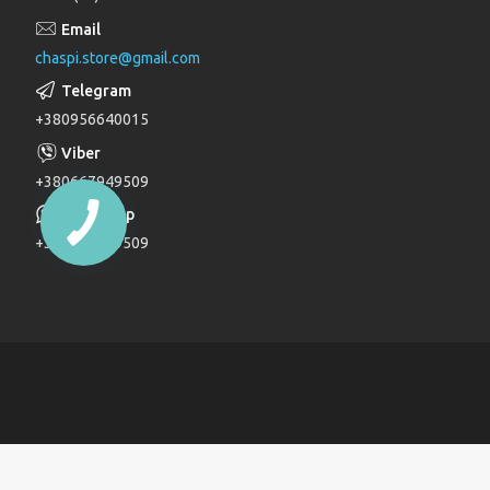
Лійки для душу
chaspi.store@gmail.com
Душові комплекти
Верхні та бічні душі
+380956640015
Трапи
Паяльники для пластикових труб
+380667949509
Дзеркала
+380667949509
Дитячі ліжечка
Журнальні столи
Комоди
Комоди та пеленатори
Комп'ютерні столи
Кухонні модулі
Ліжка