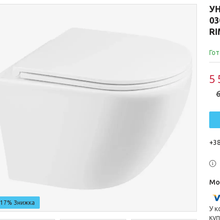
УН
03
RI
Гот
5 
6
+38
–17%
У к
куп