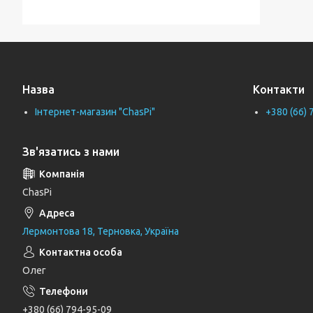
Тримачі для ванної кімнати
Тримачі рушників
Тримачі туалетного паперу
Назва
Контакти
Труби каналізаційні
Інтернет-магазин "ChasPi"
+380 (66) 
Унітази
Фіранки для ванни
Зв'язатись з нами
Фітинги для водопровідних труб
Циркуляційні насоси
ChasPi
Генератори
Лермонтова 18, Терновка, Україна
Шлангові під'єднання та перемикаючі
вентилі
Олег
Шланги для душу
Тримачі, кронштейни та штанги для
+380 (66) 794-95-09
душу