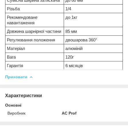
Сумісна ширина затискача
до 60 мм
Різьба
1/4
Рекомендоване
до 1кг
навантаження
Довжина шарнірної частини
85 мм
Регулювання положення
двошарова 360°
Матеріал
алюміній
Вага
120г
Гарантія
6 місяців
Приховати
Характеристики
Основні
Виробник
AC Prof