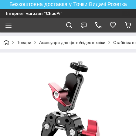
Безкоштовна доставка у Точки Видачі Розетка
Інтернет-магазин "ChasPi"
Товари
Аксесуари для фото/відеотехніки
Стабілізато