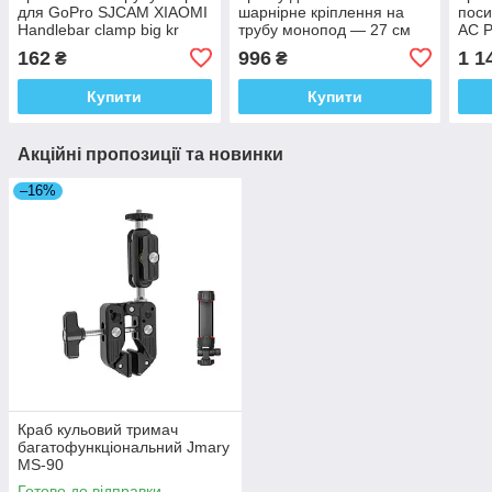
для GoPro SJCAM XIAOMI
шарнірне кріплення на
поси
Handlebar clamp big kr
трубу монопод — 27 см
AC P
AC Prof AL-428-C
162
996
1 1
₴
₴
Купити
Купити
Акційні пропозиції та новинки
–16%
Краб кульовий тримач
багатофункціональний Jmary
MS-90
Готово до відправки