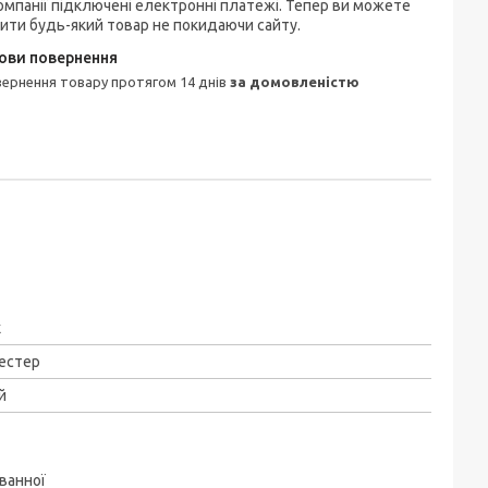
омпанії підключені електронні платежі. Тепер ви можете
ити будь-який товар не покидаючи сайту.
овернення товару протягом 14 днів
за домовленістю
x
естер
й
ванної