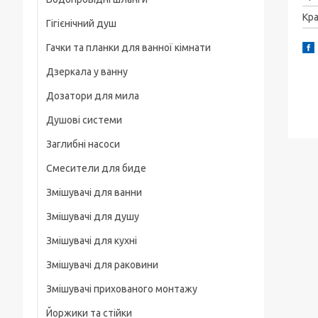
Рамки
Кра
Гігієнічний душ
Для смартфонів
Гачки та планки для ванної кімнати
На груди / плече / пояс
Дзеркала у ванну
Штативні головки
Дозатори для мила
Магнітні тримачі
Душові системи
Для велосипеда, мотоцикла
Заглибні насоси
Карабіни туристичні
Смесители для биде
Слайдеры
Змішувачі для ванни
Универсальные
Змішувачі для душу
Основания, клипсы
Змішувачі для кухні
Змішувачі для раковини
Змішувачі прихованого монтажу
Йоржики та стійки