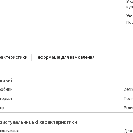
У к
куп
п
рактеристики
Інформація для замовлення
новні
робник
Zeri
теріал
Полі
ір
Біли
ристувальницькі характеристики
изначення
Для 