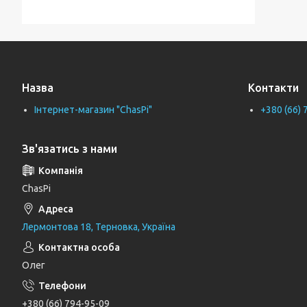
Тримачі для ванної кімнати
Тримачі рушників
Тримачі туалетного паперу
Назва
Контакти
Труби каналізаційні
Інтернет-магазин "ChasPi"
+380 (66) 
Унітази
Фіранки для ванни
Зв'язатись з нами
Фітинги для водопровідних труб
Циркуляційні насоси
ChasPi
Генератори
Лермонтова 18, Терновка, Україна
Шлангові під'єднання та перемикаючі
вентилі
Олег
Шланги для душу
Тримачі, кронштейни та штанги для
+380 (66) 794-95-09
душу