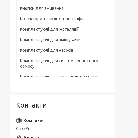
Кнопки для змивання
Колектори та колекторні шафи
Комплектуючі для інсталяції
Комплектуючі для змішувачів
Комплектуючі для насосів
Комплектуючі для систем зворотного
осмосу
Комплектуючі та запчастини до котлів
Комплектувальна запірна арматура
Кухонні мийки
Контакти
Лотки для зливної каналізації
Мильниці
ChasPi
Монтажні елементи