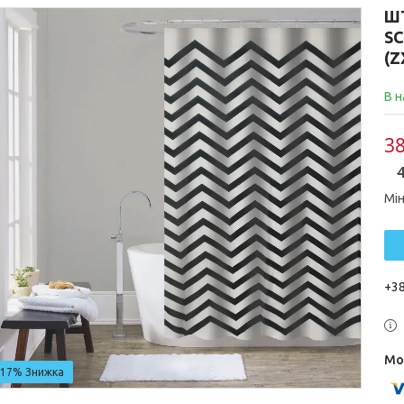
ШТ
SC
(Z
В н
38
4
Мін
+38
–17%