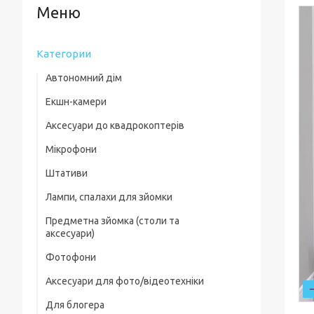
Категории
Автономний дім
Екшн-камери
Аксесуари до квадрокоптерів
Мікрофони
Комплектуючі для квадрокоптерів
Штативи
Кейси для квадрокоптерів
Лампи, спалахи для зйомки
Фільтри, лінзи
Предметна зйомка (столи та
Пропелери та захист
аксесуари)
Зарядні пристрої
Фотофони
Предметні столи
Для посадки
Аксесуари для фото/відеотехніки
Лайткуби (фотобокси)
Скидання вантажу
Для блогера
Фільтри, лінзи
Аксесуари для предметного знімання