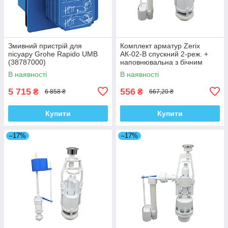
Змивний пристрій для
Комплект арматур Zerix
пісуару Grohe Rapido UMB
АК-02-B спускний 2-реж. +
(38787000)
наповнювальна з бічним
підведенням (ZX5165)
В наявності
В наявності
5 715
556
₴
₴
6 858 ₴
667,20 ₴
Купити
Купити
–17%
–17%