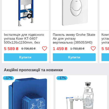
Інсталяція для підвісного
Панель змиву Grohe Skate
Ком
унітаза Koer KT-0407
Air для унітазу
уста
500x126x1150mm, без
вертикальна (38505SH0)
уніт
панелі змиву (KR5341)
пане
5 589
1 459
5 5
₴
₴
6 706,80 ₴
1 750,80 ₴
Купити
Купити
Акційні пропозиції та новинки
–17%
–17%