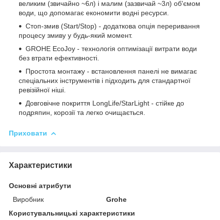
великим (звичайно ~6л) і малим (зазвичай ~3л) об'ємом
води, що допомагає економити водні ресурси.
Стоп-змив (Start/Stop) - додаткова опція переривання
процесу змиву у будь-який момент.
GROHE EcoJoy - технологія оптимізації витрати води
без втрати ефективності.
Простота монтажу - встановлення панелі не вимагає
спеціальних інструментів і підходить для стандартної
ревізійної ніші.
Довговічне покриття LongLife/StarLight - стійке до
подряпин, корозії та легко очищається.
Приховати
Характеристики
Основні атрибути
Виробник
Grohe
Користувальницькі характеристики