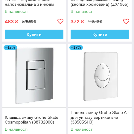
наповнювальна з нижнім
(кнопка хромована) (ZX4965)
підведенням (ZX5162)
В наявності
В наявності
483
372
₴
₴
579,60 ₴
446,40 ₴
Купити
Купити
–17%
–17%
Панель змиву Grohe Skate Air
Клавіша змиву Grohe Skate
для унітазу вертикальна
Cosmopolitan (38732000)
(38505SH0)
В наявності
В наявності