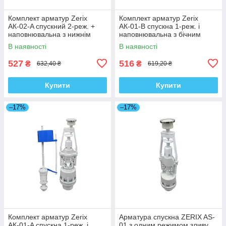
Комплект арматур Zerix
Комплект арматур Zerix
АК-02-A спускний 2-реж. +
АК-01-B спускна 1-реж. і
наповнювальна з нижнім
наповнювальна з бічним
підводом (ZX5164)
підведенням (ZX5163)
В наявності
В наявності
527
516
₴
₴
632,40 ₴
619,20 ₴
Купити
Купити
–17%
–17%
Комплект арматур Zerix
Арматура спускна ZERIX AS-
АК-01-A спускна 1-реж. і
01 з одним режимом зливу