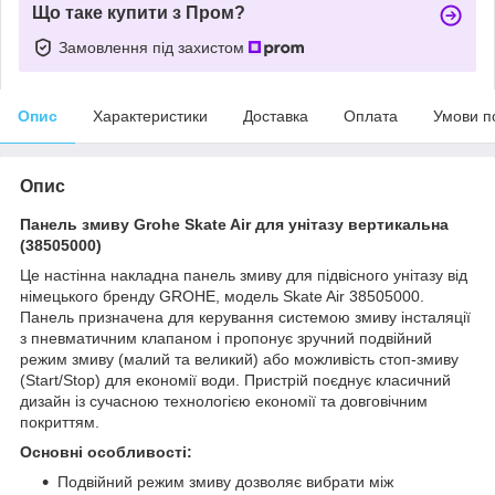
Що таке купити з Пром?
Замовлення під захистом
Опис
Характеристики
Доставка
Оплата
Умови п
Опис
Панель змиву Grohe Skate Air для унітазу вертикальна
(38505000)
Це настінна накладна панель змиву для підвісного унітазу від
німецького бренду GROHE, модель Skate Air 38505000.
Панель призначена для керування системою змиву інсталяції
з пневматичним клапаном і пропонує зручний подвійний
режим змиву (малий та великий) або можливість стоп-змиву
(Start/Stop) для економії води. Пристрій поєднує класичний
дизайн із сучасною технологією економії та довговічним
покриттям.
Основні особливості:
Подвійний режим змиву дозволяє вибрати між