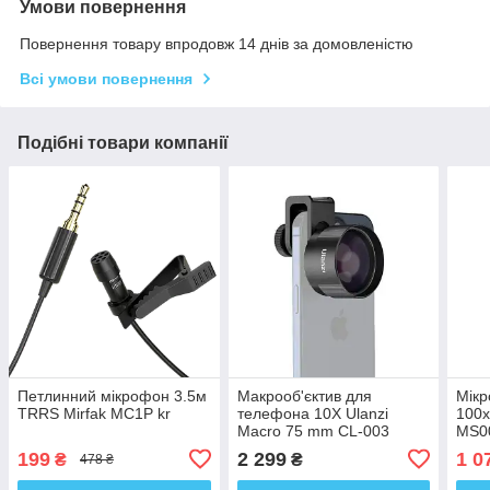
Умови повернення
Повернення товару впродовж 14 днів за домовленістю
Всі умови повернення
Подібні товари компанії
Петлинний мікрофон 3.5м
Макрооб'єктив для
Мікр
TRRS Mirfak MC1P kr
телефона 10X Ulanzi
100x
Macro 75 mm CL-003
MS00
199
2 299
1 0
₴
₴
478 ₴