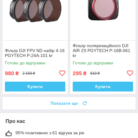
Фільтр поляризаційного DJI
Фільтр DJI FPV ND набір 4-16
AIR 2S PGYTECH P-16B-061
PGYTECH P-24A-101 kr
kr
Готово до відправки
Готово до відправки
980
295
₴
₴
2 150 ₴
610 ₴
Купити
Купити
Показати ще
Про нас
95% позитивних з 61 відгука за рік