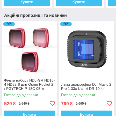
Купити
Купити
Акційні пропозиції та новинки
–66%
–60%
Фільтр набору ND8-GR ND16-
4 ND32-8 для Osmo Pocket 2
Лінза анаморфна DJI Mavic 2
/ PGYTECH P-18C-05 kr
Pro 1.33x Ulanzi DR-10 kr
Готово до відправки
Готово до відправки
529
799
₴
₴
1 540 ₴
1 995 ₴
Купити
Купити