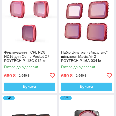
Фільтрування TCPL ND8
Набір фільтрів нейтральної
ND16 для Osmo Pocket 2 /
щільності Mavic Air 2
PGYTECH P- 18C-012 kr
PGYTECH P-16A-034 kr
Готово до відправки
Готово до відправки
680
690
₴
₴
1 540 ₴
1 540 ₴
Купити
Купити
–54%
–52%