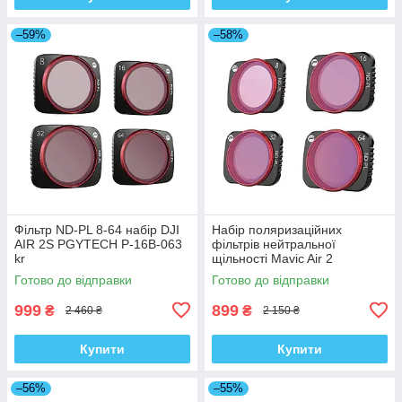
–59%
–58%
Фільтр ND-PL 8-64 набір DJI
Набір поляризаційних
AIR 2S PGYTECH P-16B-063
фільтрів нейтральної
kr
щільності Mavic Air 2
PGYTECH P-16A-035 kr
Готово до відправки
Готово до відправки
999
899
₴
₴
2 460 ₴
2 150 ₴
Купити
Купити
–56%
–55%