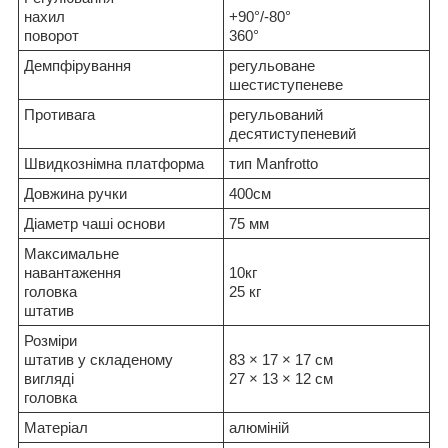
нахил
+90°/-80°
поворот
360°
Демпфірування
регульоване
шестиступеневе
Противага
регульований
десятиступеневий
Швидкознімна платформа
тип Manfrotto
Довжина ручки
400см
Діаметр чаші основи
75 мм
Максимальне
навантаження
10кг
головка
25 кг
штатив
Розміри
штатив у складеному
83 × 17 × 17 см
вигляді
27 × 13 × 12 см
головка
Матеріал
алюміній