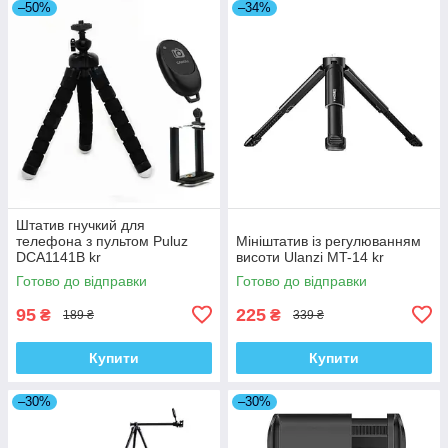
–50%
–34%
Штатив гнучкий для
телефона з пультом Puluz
Мініштатив із регулюванням
DCA1141B kr
висоти Ulanzi MT-14 kr
Готово до відправки
Готово до відправки
95
225
₴
₴
189 ₴
339 ₴
Купити
Купити
–30%
–30%