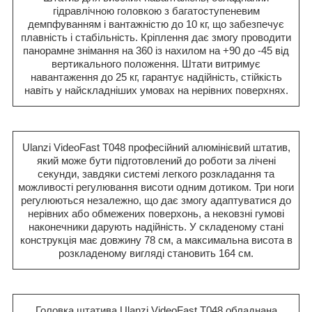
гідравлічною головкою з багатоступеневим
демпфуванням і вантажністю до 10 кг, що забезпечує
плавність і стабільність. Кріплення дає змогу проводити
панорамне знімання на 360 із нахилом на +90 до -45 від
вертикального положення. Штати витримує
навантаження до 25 кг, гарантує надійність, стійкість
навіть у найскладніших умовах на нерівних поверхнях.
Ulanzi VideoFast T048 професійний алюмінієвий штатив,
який може бути підготовлений до роботи за лічені
секунди, завдяки системі легкого розкладання та
можливості регулювання висоти одним дотиком. Три ноги
регулюються незалежно, що дає змогу адаптуватися до
нерівних або обмежених поверхонь, а нековзні гумові
наконечники дарують надійність. У складеному стані
конструкція має довжину 78 см, а максимальна висота в
розкладеному вигляді становить 164 см.
Головка штатива Ulanzi VideoFast T048 обладнана