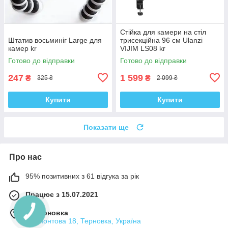
Стійка для камери на стіл
Штатив восьминіг Large для
трисекційна 96 см Ulanzi
камер kr
VIJIM LS08 kr
Готово до відправки
Готово до відправки
247
1 599
₴
₴
325 ₴
2 099 ₴
Купити
Купити
Показати ще
Про нас
95% позитивних з 61 відгука за рік
Працює з 15.07.2021
м. Терновка
Лермонтова 18, Терновка, Україна