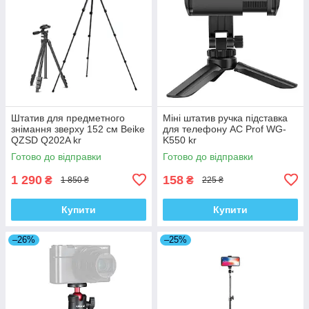
Штатив для предметного
Міні штатив ручка підставка
знімання зверху 152 см Beike
для телефону AC Prof WG-
QZSD Q202A kr
K550 kr
Готово до відправки
Готово до відправки
1 290
158
₴
₴
1 850 ₴
225 ₴
Купити
Купити
–26%
–25%