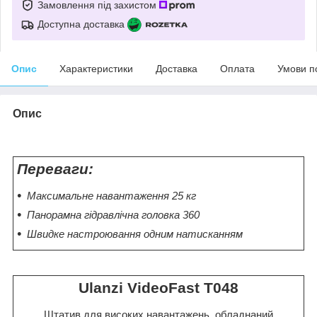
Замовлення під захистом
Доступна доставка
Опис
Характеристики
Доставка
Оплата
Умови п
Опис
Переваги:
Максимальне навантаження 25 кг
Панорамна гідравлічна головка 360
Швидке настроювання одним натисканням
Ulanzi VideoFast T048
Штатив для високих навантажень, обладнаний