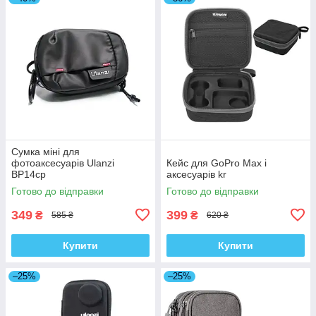
Сумка міні для
фотоаксесуарів Ulanzi
Кейс для GoPro Max і
BP14cp
аксесуарів kr
Готово до відправки
Готово до відправки
349
399
₴
₴
585 ₴
620 ₴
Купити
Купити
–25%
–25%