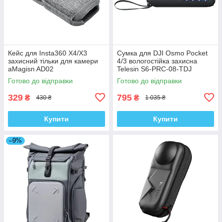
Кейс для Insta360 X4/X3
Сумка для DJI Osmo Pocket
захисний тільки для камери
4/3 вологостійка захисна
aMagisn AD02
Telesin S6-PRC-08-TDJ
Готово до відправки
Готово до відправки
329
795
₴
₴
430 ₴
1 035 ₴
Купити
Купити
–9%