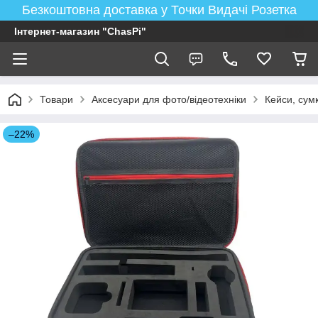
Безкоштовна доставка у Точки Видачі Розетка
Інтернет-магазин "ChasPi"
Товари
Аксесуари для фото/відеотехніки
Кейси, сум
–22%