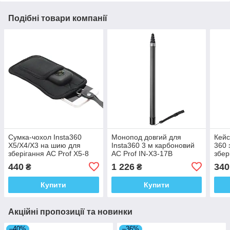
Подібні товари компанії
Сумка-чохол Insta360
Монопод довгий для
Кейс
X5/X4/X3 на шию для
Insta360 3 м карбоновий
360 
зберігання AC Prof X5-8
AC Prof IN-X3-17B
збер
5
440
1 226
340
₴
₴
Купити
Купити
Акційні пропозиції та новинки
–40%
–36%