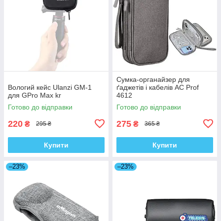
Сумка-органайзер для
Вологий кейс Ulanzi GM-1
ґаджетів і кабелів AC Prof
для GPro Max kr
4612
Готово до відправки
Готово до відправки
220
275
₴
₴
295 ₴
365 ₴
Купити
Купити
–23%
–23%