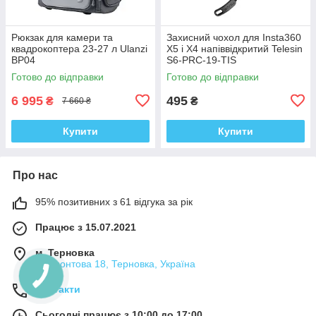
Рюкзак для камери та
Захисний чохол для Insta360
квадрокоптера 23-27 л Ulanzi
X5 і X4 напіввідкритий Telesin
BP04
S6-PRC-19-TIS
Готово до відправки
Готово до відправки
6 995
495
₴
₴
7 660 ₴
Купити
Купити
Про нас
95% позитивних з 61 відгука за рік
Працює з 15.07.2021
м. Терновка
Лермонтова 18, Терновка, Україна
Контакти
Сьогодні працює з 10:00 до 17:00