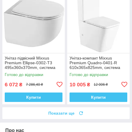
Унітаз підвісний Mixxus
Унітаз-компакт Mixxus
Premium Ellipse-0302-T3
Premium Quadro-0401-R
495x360x370mm, система
610x365x825mm, система
змиву Tornado 3.0 (MP6462)
змиву RIMLESS (MP6457)
Готово до відправки
Готово до відправки
6 072
10 005
₴
₴
7 286,40 ₴
12 006 ₴
Купити
Купити
Показати ще
Про нас