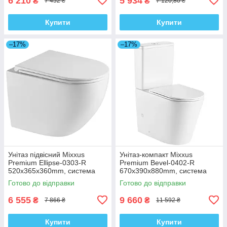
6 210
5 934
₴
₴
7 452 ₴
7 120,80 ₴
Купити
Купити
–17%
–17%
Унітаз підвісний Mixxus
Унітаз-компакт Mixxus
Premium Ellipse-0303-R
Premium Bevel-0402-R
520x365x360mm, система
670x390x880mm, система
змиву Rimless (MP6463)
змиву RIMLESS (MP6474)
Готово до відправки
Готово до відправки
6 555
9 660
₴
₴
7 866 ₴
11 592 ₴
Купити
Купити