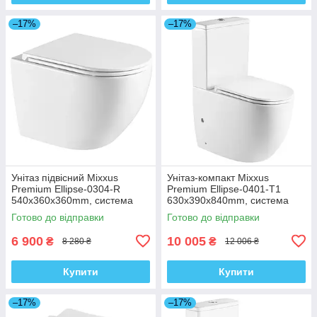
–17%
–17%
Унітаз підвісний Mixxus
Унітаз-компакт Mixxus
Premium Ellipse-0304-R
Premium Ellipse-0401-T1
540x360x360mm, система
630x390x840mm, система
змиву Rimless (MP6466)
змиву TORNADO 1.0
Готово до відправки
Готово до відправки
(MP6467)
6 900
10 005
₴
₴
8 280 ₴
12 006 ₴
Купити
Купити
–17%
–17%