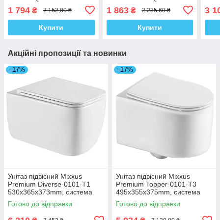
мікроліфтом
DIVERSE-2001 з
BEV
1 794
1 863
3 1
₴
₴
2 152,80 ₴
2 235,60 ₴
450x360x60mm (MI6717)
мікроліфтом
мікр
448х357х37mm
Купити
Купити
Акційні пропозиції та новинки
–17%
–17%
Унітаз підвісний Mixxus
Унітаз підвісний Mixxus
Premium Diverse-0101-T1
Premium Topper-0101-T3
530x365x373mm, система
495x355x375mm, система
змиву Tornado 1.0 (MP6477)
змиву Tornado 1.0 (MP6476)
Готово до відправки
Готово до відправки