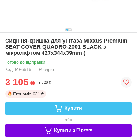
Сидіння-кришка для унітаза Mixxus Premium
SEAT COVER QUADRO-2001 BLACK з
мікроліфтом 427х344х39mm (
Готово до відправки
Код: MP6616
Роздріб
3 105
₴
3 726 ₴
Економія
621 ₴
Купити
або
Купити з