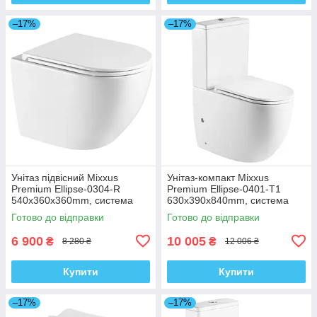
–17%
–17%
Унітаз підвісний Mixxus
Унітаз-компакт Mixxus
Premium Ellipse-0304-R
Premium Ellipse-0401-T1
540x360x360mm, система
630x390x840mm, система
змиву Rimless (MP6466)
змиву TORNADO 1.0
Готово до відправки
Готово до відправки
(MP6467)
6 900
10 005
₴
₴
8 280 ₴
12 006 ₴
Купити
Купити
–17%
–17%