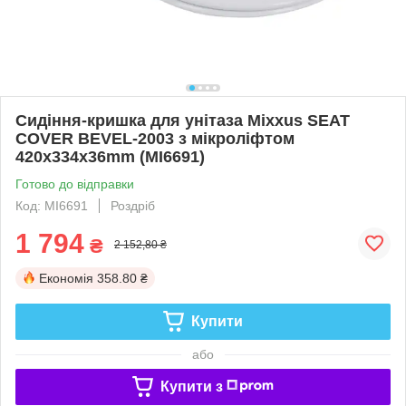
Сидіння-кришка для унітаза Mixxus SEAT
COVER BEVEL-2003 з мікроліфтом
420х334х36mm (MI6691)
Готово до відправки
Код: MI6691
Роздріб
1 794
₴
2 152,80 ₴
Економія
358.80 ₴
Купити
або
Купити з