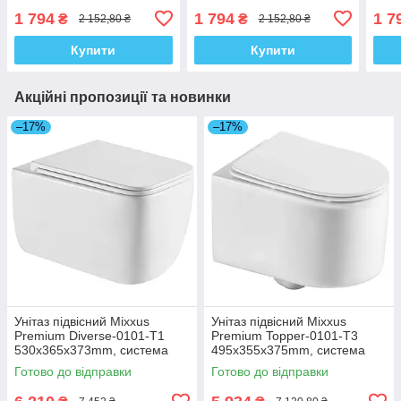
560х363х30mm, з
мікроліфтом
мікр
1 794
1 794
1 7
₴
₴
2 152,80 ₴
2 152,80 ₴
мікроліфтом (MI6730)
420х334х36mm (MI6695)
475
Купити
Купити
Акційні пропозиції та новинки
–17%
–17%
Унітаз підвісний Mixxus
Унітаз підвісний Mixxus
Premium Diverse-0101-T1
Premium Topper-0101-T3
530x365x373mm, система
495x355x375mm, система
змиву Tornado 1.0 (MP6477)
змиву Tornado 1.0 (MP6476)
Готово до відправки
Готово до відправки