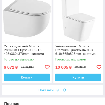
Унітаз підвісний Mixxus
Унітаз-компакт Mixxus
Premium Ellipse-0302-T3
Premium Quadro-0401-R
495x360x370mm, система
610x365x825mm, система
змиву Tornado 3.0 (MP6462)
змиву RIMLESS (MP6457)
Готово до відправки
Готово до відправки
6 072
10 005
₴
₴
7 286,40 ₴
12 006 ₴
Купити
Купити
Показати ще
Про нас