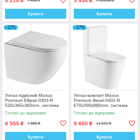
6 210
5 934
₴
₴
7 452 ₴
7 120,80 ₴
Купити
Купити
–17%
–17%
Унітаз підвісний Mixxus
Унітаз-компакт Mixxus
Premium Ellipse-0303-R
Premium Bevel-0402-R
520x365x360mm, система
670x390x880mm, система
змиву Rimless (MP6463)
змиву RIMLESS (MP6474)
Готово до відправки
Готово до відправки
6 555
9 660
₴
₴
7 866 ₴
11 592 ₴
Купити
Купити