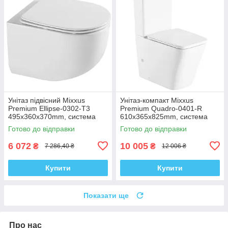
Унітаз підвісний Mixxus
Унітаз-компакт Mixxus
Premium Ellipse-0302-T3
Premium Quadro-0401-R
495x360x370mm, система
610x365x825mm, система
змиву Tornado 3.0 (MP6462)
змиву RIMLESS (MP6457)
Готово до відправки
Готово до відправки
6 072
10 005
₴
₴
7 286,40 ₴
12 006 ₴
Купити
Купити
Показати ще
Про нас