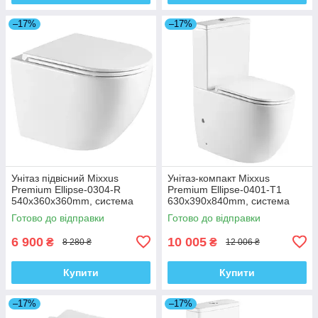
–17%
–17%
Унітаз підвісний Mixxus
Унітаз-компакт Mixxus
Premium Ellipse-0304-R
Premium Ellipse-0401-T1
540x360x360mm, система
630x390x840mm, система
змиву Rimless (MP6466)
змиву TORNADO 1.0
Готово до відправки
Готово до відправки
(MP6467)
6 900
10 005
₴
₴
8 280 ₴
12 006 ₴
Купити
Купити
–17%
–17%