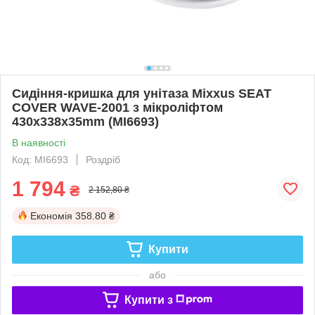
Сидіння-кришка для унітаза Mixxus SEAT
COVER WAVE-2001 з мікроліфтом
430х338х35mm (MI6693)
В наявності
Код: MI6693
Роздріб
1 794
₴
2 152,80 ₴
Економія
358.80 ₴
Купити
або
Купити з