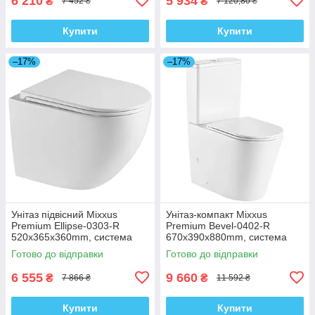
6 210
5 934
₴
₴
7 452 ₴
7 120,80 ₴
Купити
Купити
–17%
–17%
Унітаз підвісний Mixxus
Унітаз-компакт Mixxus
Premium Ellipse-0303-R
Premium Bevel-0402-R
520x365x360mm, система
670x390x880mm, система
змиву Rimless (MP6463)
змиву RIMLESS (MP6474)
Готово до відправки
Готово до відправки
6 555
9 660
₴
₴
7 866 ₴
11 592 ₴
Купити
Купити