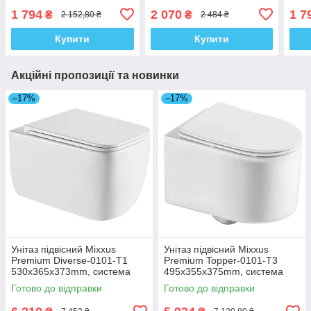
мікроліфтом
450х390х80mm
445
1 794
2 070
1 7
₴
₴
2 152,80 ₴
2 484 ₴
420х334х36mm (MI6695)
дюропласт з мікроліфтом
мікр
(KR5617)
Купити
Купити
Акційні пропозиції та новинки
–17%
–17%
Унітаз підвісний Mixxus
Унітаз підвісний Mixxus
Premium Diverse-0101-T1
Premium Topper-0101-T3
530x365x373mm, система
495x355x375mm, система
змиву Tornado 1.0 (MP6477)
змиву Tornado 1.0 (MP6476)
Готово до відправки
Готово до відправки