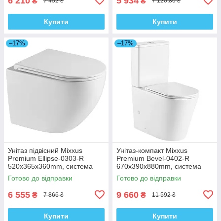
6 210
5 934
₴
₴
7 452 ₴
7 120,80 ₴
Купити
Купити
–17%
–17%
Унітаз підвісний Mixxus
Унітаз-компакт Mixxus
Premium Ellipse-0303-R
Premium Bevel-0402-R
520x365x360mm, система
670x390x880mm, система
змиву Rimless (MP6463)
змиву RIMLESS (MP6474)
Готово до відправки
Готово до відправки
6 555
9 660
₴
₴
7 866 ₴
11 592 ₴
Купити
Купити