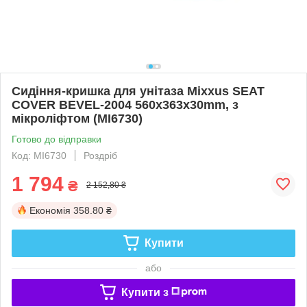
Сидіння-кришка для унітаза Mixxus SEAT
COVER BEVEL-2004 560х363х30mm, з
мікроліфтом (MI6730)
Готово до відправки
Код: MI6730
Роздріб
1 794
₴
2 152,80 ₴
Економія
358.80 ₴
Купити
або
Купити з