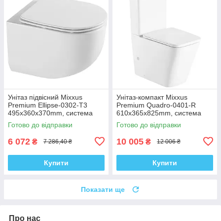
Унітаз підвісний Mixxus
Унітаз-компакт Mixxus
Premium Ellipse-0302-T3
Premium Quadro-0401-R
495x360x370mm, система
610x365x825mm, система
змиву Tornado 3.0 (MP6462)
змиву RIMLESS (MP6457)
Готово до відправки
Готово до відправки
6 072
10 005
₴
₴
7 286,40 ₴
12 006 ₴
Купити
Купити
Показати ще
Про нас