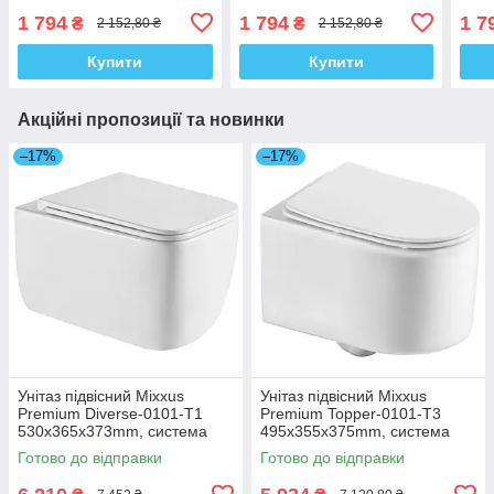
460х360х40mm, з
мікроліфтом
мікр
1 794
1 794
1 7
₴
₴
2 152,80 ₴
2 152,80 ₴
мікроліфтом (MI6733)
420х334х36mm (MI6691)
475
Купити
Купити
Акційні пропозиції та новинки
–17%
–17%
Унітаз підвісний Mixxus
Унітаз підвісний Mixxus
Premium Diverse-0101-T1
Premium Topper-0101-T3
530x365x373mm, система
495x355x375mm, система
змиву Tornado 1.0 (MP6477)
змиву Tornado 1.0 (MP6476)
Готово до відправки
Готово до відправки