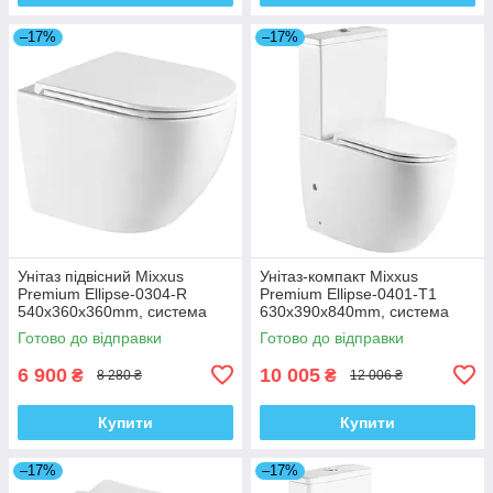
–17%
–17%
Унітаз підвісний Mixxus
Унітаз-компакт Mixxus
Premium Ellipse-0304-R
Premium Ellipse-0401-T1
540x360x360mm, система
630x390x840mm, система
змиву Rimless (MP6466)
змиву TORNADO 1.0
Готово до відправки
Готово до відправки
(MP6467)
6 900
10 005
₴
₴
8 280 ₴
12 006 ₴
Купити
Купити
–17%
–17%