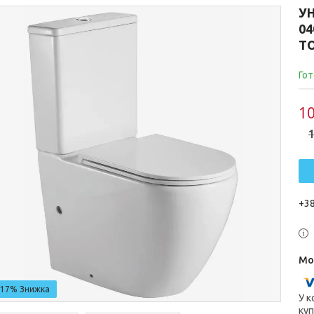
УН
04
TO
Гот
10
1
+38
–17%
У к
куп