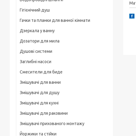
Рамки
Ма
Гігієнічний душ
Для смартфонів
Гачки та планки для ванної кімнати
На груди / плече / пояс
Дзеркала у ванну
Штативні головки
Дозатори для мила
Магнітні тримачі
Душові системи
Для велосипеда, мотоцикла
Заглибні насоси
Карабіни туристичні
Смесители для биде
Слайдеры
Змішувачі для ванни
Универсальные
Змішувачі для душу
Основания, клипсы
Змішувачі для кухні
Змішувачі для раковини
Змішувачі прихованого монтажу
Йоржики та стійки