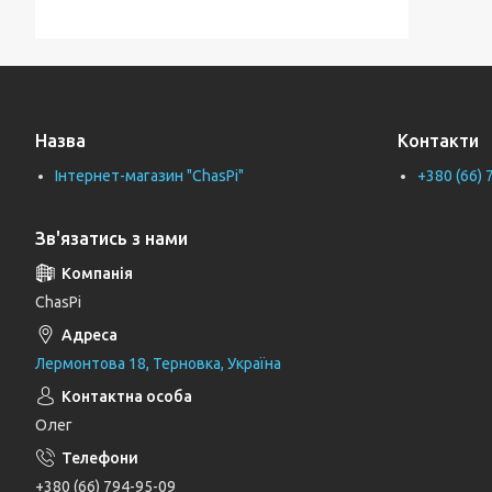
Тримачі для ванної кімнати
Тримачі рушників
Тримачі туалетного паперу
Назва
Контакти
Труби каналізаційні
Інтернет-магазин "ChasPi"
+380 (66) 
Унітази
Фіранки для ванни
Зв'язатись з нами
Фітинги для водопровідних труб
Циркуляційні насоси
ChasPi
Генератори
Лермонтова 18, Терновка, Україна
Шлангові під'єднання та перемикаючі
вентилі
Олег
Шланги для душу
Тримачі, кронштейни та штанги для
+380 (66) 794-95-09
душу