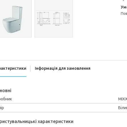
п
рактеристики
Інформація для замовлення
новні
робник
MIX
ір
Біли
ристувальницькі характеристики