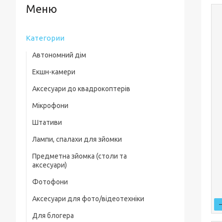
Категории
Автономний дім
Екшн-камери
Аксесуари до квадрокоптерів
Мікрофони
Комплектуючі для квадрокоптерів
Штативи
Кейси для квадрокоптерів
Лампи, спалахи для зйомки
Фільтри, лінзи
Предметна зйомка (столи та
Пропелери та захист
аксесуари)
Зарядні пристрої
Фотофони
Предметні столи
Для посадки
Аксесуари для фото/відеотехніки
Лайткуби (фотобокси)
Скидання вантажу
Для блогера
Фільтри, лінзи
Аксесуари для предметного знімання