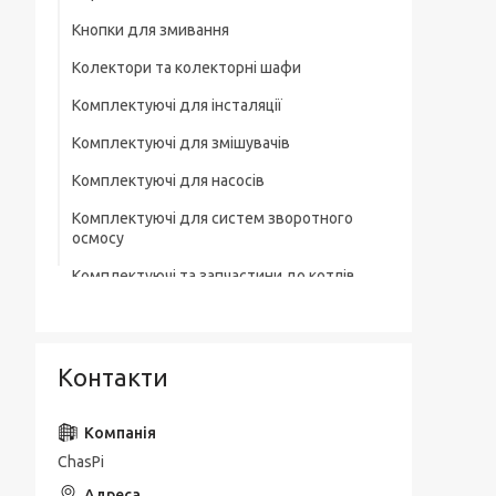
Кнопки для змивання
Колектори та колекторні шафи
Комплектуючі для інсталяції
Комплектуючі для змішувачів
Комплектуючі для насосів
Комплектуючі для систем зворотного
осмосу
Комплектуючі та запчастини до котлів
Комплектувальна запірна арматура
Кухонні мийки
Контакти
Лотки для зливної каналізації
Мильниці
ChasPi
Монтажні елементи