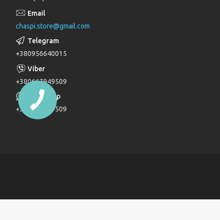
Лійки для душу
chaspi.store@gmail.com
Душові комплекти
Верхні та бічні душі
+380956640015
Трапи
Паяльники для пластикових труб
+380667949509
Дзеркала
+380667949509
Дитячі ліжечка
Журнальні столи
Комоди
Комоди та пеленатори
Комп'ютерні столи
Кухонні модулі
Ліжка