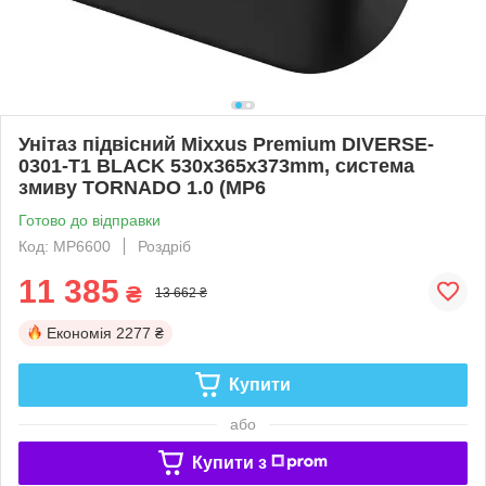
Унітаз підвісний Mixxus Premium DIVERSE-
0301-T1 BLACK 530х365х373mm, система
змиву TORNADO 1.0 (MP6
Готово до відправки
Код: MP6600
Роздріб
11 385
₴
13 662 ₴
Економія
2277 ₴
Купити
або
Купити з