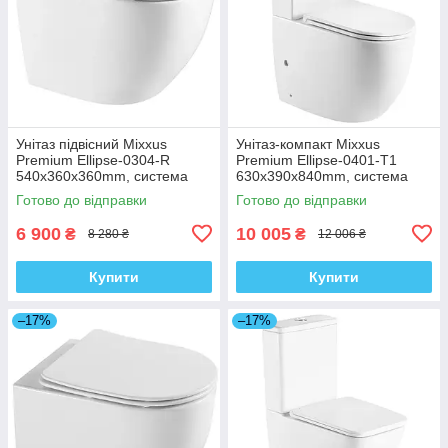
Унітаз підвісний Mixxus
Унітаз-компакт Mixxus
Premium Ellipse-0304-R
Premium Ellipse-0401-T1
540x360x360mm, система
630x390x840mm, система
змиву Rimless (MP6466)
змиву TORNADO 1.0
Готово до відправки
Готово до відправки
(MP6467)
6 900
10 005
₴
₴
8 280 ₴
12 006 ₴
Купити
Купити
–17%
–17%