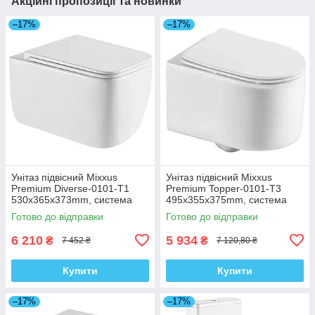
Акційні пропозиції та новинки
–17%
–17%
Унітаз підвісний Mixxus
Унітаз підвісний Mixxus
Premium Diverse-0101-T1
Premium Topper-0101-T3
530x365x373mm, система
495x355x375mm, система
змиву Tornado 1.0 (MP6477)
змиву Tornado 1.0 (MP6476)
Готово до відправки
Готово до відправки
6 210
5 934
₴
₴
7 452 ₴
7 120,80 ₴
Купити
Купити
–17%
–17%