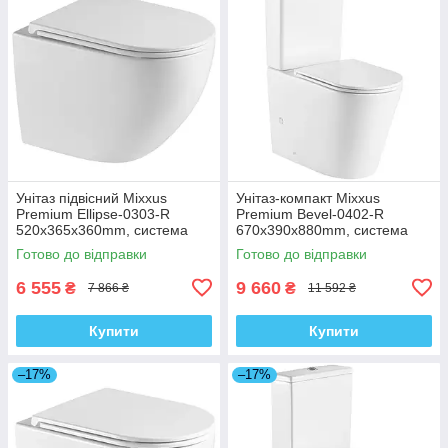
Унітаз підвісний Mixxus
Унітаз-компакт Mixxus
Premium Ellipse-0303-R
Premium Bevel-0402-R
520x365x360mm, система
670x390x880mm, система
змиву Rimless (MP6463)
змиву RIMLESS (MP6474)
Готово до відправки
Готово до відправки
6 555
9 660
₴
₴
7 866 ₴
11 592 ₴
Купити
Купити
–17%
–17%