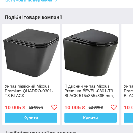
Всі умови повернення
Подібні товари компанії
Унітаз підвісний Mixxus
Підвісний унітаз Mixxus
Уніт
Premium QUADRO-0301-
Premium BEVEL-0301-T3
Prem
T3 BLACK
BLACK 515х355х365 mm,
BLA
490х340х360mm, система
система змиву TORNADO
сист
змивання TORNADO 3.0
3.0 (MP659
TOR
10 005
10 005
10 
₴
₴
12 006 ₴
12 006 ₴
(MP65
Купити
Купити