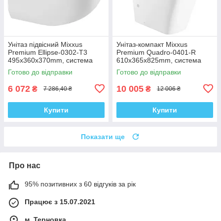
Унітаз підвісний Mixxus
Унітаз-компакт Mixxus
Premium Ellipse-0302-T3
Premium Quadro-0401-R
495x360x370mm, система
610x365x825mm, система
змиву Tornado 3.0 (MP6462)
змиву RIMLESS (MP6457)
Готово до відправки
Готово до відправки
6 072
10 005
₴
₴
7 286,40 ₴
12 006 ₴
Купити
Купити
Показати ще
Про нас
95% позитивних з 60 відгуків за рік
Працює з 15.07.2021
м. Терновка