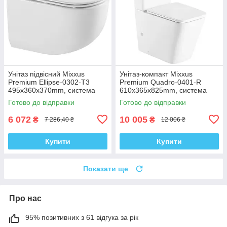
Унітаз підвісний Mixxus
Унітаз-компакт Mixxus
Premium Ellipse-0302-T3
Premium Quadro-0401-R
495x360x370mm, система
610x365x825mm, система
змиву Tornado 3.0 (MP6462)
змиву RIMLESS (MP6457)
Готово до відправки
Готово до відправки
6 072
10 005
₴
₴
7 286,40 ₴
12 006 ₴
Купити
Купити
Показати ще
Про нас
95% позитивних з 61 відгука за рік