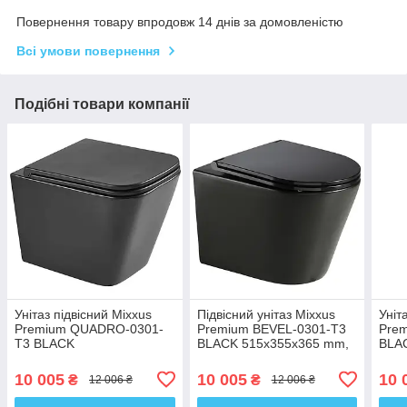
Повернення товару впродовж 14 днів за домовленістю
Всі умови повернення
Подібні товари компанії
Унітаз підвісний Mixxus
Підвісний унітаз Mixxus
Уніт
Premium QUADRO-0301-
Premium BEVEL-0301-T3
Prem
T3 BLACK
BLACK 515х355х365 mm,
BLA
490х340х360mm, система
система змиву TORNADO
сист
змивання TORNADO 3.0
3.0 (MP659
TOR
10 005
10 005
10 
₴
₴
12 006 ₴
12 006 ₴
(MP65