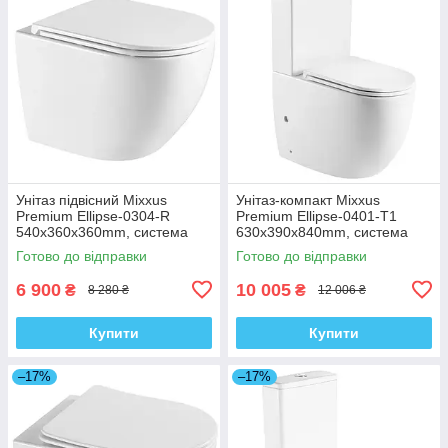
Унітаз підвісний Mixxus
Унітаз-компакт Mixxus
Premium Ellipse-0304-R
Premium Ellipse-0401-T1
540x360x360mm, система
630x390x840mm, система
змиву Rimless (MP6466)
змиву TORNADO 1.0
Готово до відправки
Готово до відправки
(MP6467)
6 900
10 005
₴
₴
8 280 ₴
12 006 ₴
Купити
Купити
–17%
–17%