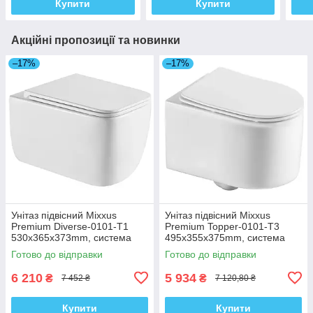
Купити
Купити
Акційні пропозиції та новинки
–17%
–17%
Унітаз підвісний Mixxus
Унітаз підвісний Mixxus
Premium Diverse-0101-T1
Premium Topper-0101-T3
530x365x373mm, система
495x355x375mm, система
змиву Tornado 1.0 (MP6477)
змиву Tornado 1.0 (MP6476)
Готово до відправки
Готово до відправки
6 210
5 934
₴
₴
7 452 ₴
7 120,80 ₴
Купити
Купити