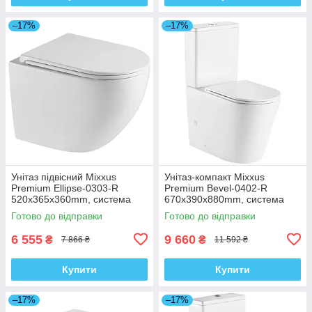
–17%
–17%
Унітаз підвісний Mixxus
Унітаз-компакт Mixxus
Premium Ellipse-0303-R
Premium Bevel-0402-R
520x365x360mm, система
670x390x880mm, система
змиву Rimless (MP6463)
змиву RIMLESS (MP6474)
Готово до відправки
Готово до відправки
6 555
9 660
₴
₴
7 866 ₴
11 592 ₴
Купити
Купити
–17%
–17%