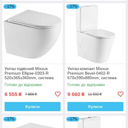
–17%
–17%
Унітаз підвісний Mixxus
Унітаз-компакт Mixxus
Premium Ellipse-0303-R
Premium Bevel-0402-R
520x365x360mm, система
670x390x880mm, система
змиву Rimless (MP6463)
змиву RIMLESS (MP6474)
Готово до відправки
Готово до відправки
6 555
9 660
₴
₴
7 866 ₴
11 592 ₴
Купити
Купити
–17%
–17%