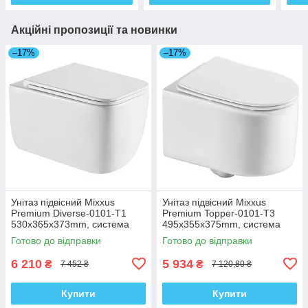
Акційні пропозиції та новинки
–17%
–17%
Унітаз підвісний Mixxus
Унітаз підвісний Mixxus
Premium Diverse-0101-T1
Premium Topper-0101-T3
530x365x373mm, система
495x355x375mm, система
змиву Tornado 1.0 (MP6477)
змиву Tornado 1.0 (MP6476)
Готово до відправки
Готово до відправки
6 210
5 934
₴
₴
7 452 ₴
7 120,80 ₴
Купити
Купити