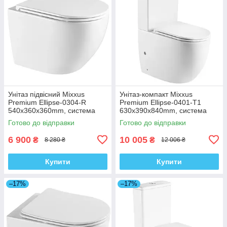
Унітаз підвісний Mixxus
Унітаз-компакт Mixxus
Premium Ellipse-0304-R
Premium Ellipse-0401-T1
540x360x360mm, система
630x390x840mm, система
змиву Rimless (MP6466)
змиву TORNADO 1.0
Готово до відправки
Готово до відправки
(MP6467)
6 900
10 005
₴
₴
8 280 ₴
12 006 ₴
Купити
Купити
–17%
–17%