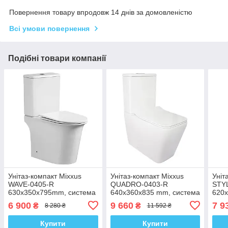
Повернення товару впродовж 14 днів за домовленістю
Всі умови повернення
Подібні товари компанії
Унітаз-компакт Mixxus
Унітаз-компакт Mixxus
Уніт
WAVE-0405-R
QUADRO-0403-R
STY
630х350х795mm, система
640x360x835 mm, система
620
змиву RIMLESS (MI6694)
змиву RIMLESS (MI6710)
змив
6 900
9 660
7 9
₴
₴
8 280 ₴
11 592 ₴
Купити
Купити