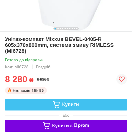
Унітаз-компакт Mixxus BEVEL-0405-R
605х370х800mm, система змиву RIMLESS
(MI6728)
Готово до відправки
Код: MI6728
Роздріб
8 280
₴
9 936 ₴
Економія
1656 ₴
Купити
або
Купити з