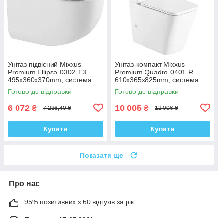
Унітаз підвісний Mixxus
Унітаз-компакт Mixxus
Premium Ellipse-0302-T3
Premium Quadro-0401-R
495x360x370mm, система
610x365x825mm, система
змиву Tornado 3.0 (MP6462)
змиву RIMLESS (MP6457)
Готово до відправки
Готово до відправки
6 072
10 005
₴
₴
7 286,40 ₴
12 006 ₴
Купити
Купити
Показати ще
Про нас
95% позитивних з 60 відгуків за рік