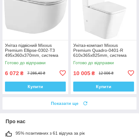
Унітаз підвісний Mixxus
Унітаз-компакт Mixxus
Premium Ellipse-0302-T3
Premium Quadro-0401-R
495x360x370mm, система
610x365x825mm, система
змиву Tornado 3.0 (MP6462)
змиву RIMLESS (MP6457)
Готово до відправки
Готово до відправки
6 072
10 005
₴
₴
7 286,40 ₴
12 006 ₴
Купити
Купити
Показати ще
Про нас
95% позитивних з 61 відгука за рік