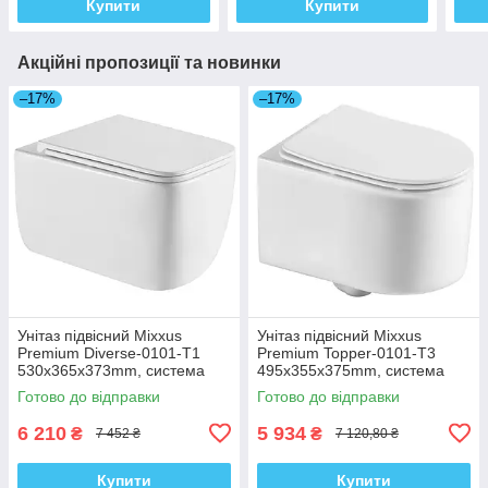
Купити
Купити
Акційні пропозиції та новинки
–17%
–17%
Унітаз підвісний Mixxus
Унітаз підвісний Mixxus
Premium Diverse-0101-T1
Premium Topper-0101-T3
530x365x373mm, система
495x355x375mm, система
змиву Tornado 1.0 (MP6477)
змиву Tornado 1.0 (MP6476)
Готово до відправки
Готово до відправки
6 210
5 934
₴
₴
7 452 ₴
7 120,80 ₴
Купити
Купити