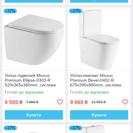
–17%
–17%
Унітаз підвісний Mixxus
Унітаз-компакт Mixxus
Premium Ellipse-0303-R
Premium Bevel-0402-R
520x365x360mm, система
670x390x880mm, система
змиву Rimless (MP6463)
змиву RIMLESS (MP6474)
Готово до відправки
Готово до відправки
6 555
9 660
₴
₴
7 866 ₴
11 592 ₴
Купити
Купити
–17%
–17%