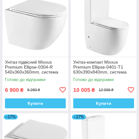
Унітаз підвісний Mixxus
Унітаз-компакт Mixxus
Premium Ellipse-0304-R
Premium Ellipse-0401-T1
540x360x360mm, система
630x390x840mm, система
змиву Rimless (MP6466)
змиву TORNADO 1.0
Готово до відправки
Готово до відправки
(MP6467)
6 900
10 005
₴
₴
8 280 ₴
12 006 ₴
Купити
Купити
–17%
–17%