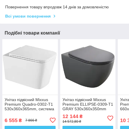
Повернення товару впродовж 14 днів за домовленістю
Всі умови повернення
Подібні товари компанії
Унітаз підвісний Mixxus
Унітаз підвісний Mixxus
Уніт
Premium Quadro-0302-T1
Premium ELLIPSE-0309-T1
Prem
530x360x365mm, система
GRAY 530x360x350mm
660
змиву Tornado 1.0
система змиву TORNADO
зми
12 144
₴
(MP6456)
1.0 (MP665
(MP
6 555
10 
₴
7 866 ₴
14 572,80 ₴