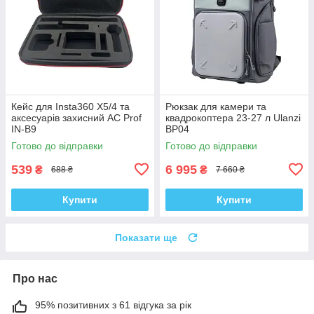
Кейс для Insta360 X5/4 та
Рюкзак для камери та
аксесуарів захисний AC Prof
квадрокоптера 23-27 л Ulanzi
IN-B9
BP04
Готово до відправки
Готово до відправки
539
6 995
₴
₴
688 ₴
7 660 ₴
Купити
Купити
Показати ще
Про нас
95% позитивних з 61 відгука за рік