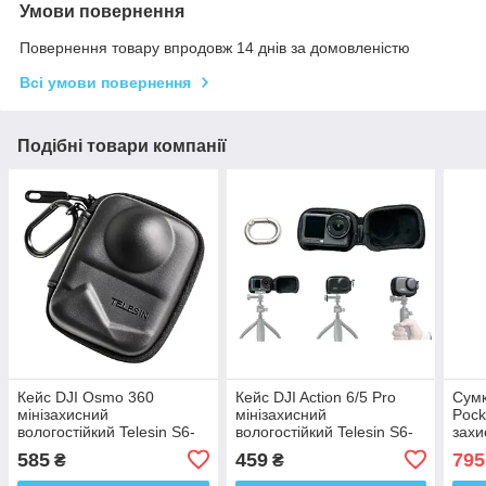
Умови повернення
Повернення товару впродовж 14 днів за домовленістю
Всі умови повернення
Подібні товари компанії
Кейс DJI Osmo 360
Кейс DJI Action 6/5 Pro
Сумк
мінізахисний
мінізахисний
Pock
вологостійкий Telesin S6-
вологостійкий Telesin S6-
захи
PRC-21-TDJ
PRC-33BK-TDJ
08-
585
459
795
₴
₴