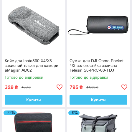
Кейс для Insta360 X4/X3
Сумка для DJI Osmo Pocket
захисний тільки для камери
4/3 вологостійка захисна
aMagisn AD02
Telesin S6-PRC-08-TDJ
Готово до відправки
Готово до відправки
329
795
₴
₴
430 ₴
1 035 ₴
Купити
Купити
–22%
–9%