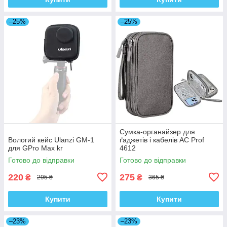
–25%
–25%
Сумка-органайзер для
Вологий кейс Ulanzi GM-1
ґаджетів і кабелів AC Prof
для GPro Max kr
4612
Готово до відправки
Готово до відправки
220
275
₴
₴
295 ₴
365 ₴
Купити
Купити
–23%
–23%