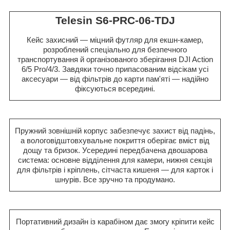
Telesin S6-PRC-06-TDJ
Кейс захисний — міцний футляр для екшн-камер,
розроблений спеціально для безпечного
транспортування й організованого зберігання DJI Action
6/5 Pro/4/3. Завдяки точно припасованим відсікам усі
аксесуари — від фільтрів до карти пам'яті — надійно
фіксуються всередині.
Пружний зовнішній корпус забезпечує захист від падінь,
а вологовідштовхувальне покриття оберігає вміст від
дощу та бризок. Усередині передбачена двошарова
система: основне відділення для камери, нижня секція
для фільтрів і кріплень, сітчаста кишеня — для карток і
шнурів. Все зручно та продумано.
Портативний дизайн із карабіном дає змогу кріпити кейс