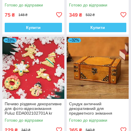
Готово до відправки
Готово до відправки
75
349
₴
₴
148 ₴
532 ₴
Купити
Купити
–33%
–32%
Печиво різдвяне декоративне
Сундук античний
для фото-відеознімання
декоративний для
Puluz EDA002102701A kr
предметного знімання
жовтий Puluz
Готово до відправки
Готово до відправки
TBD0600398005 kr
229
365
₴
₴
342 ₴
540 ₴