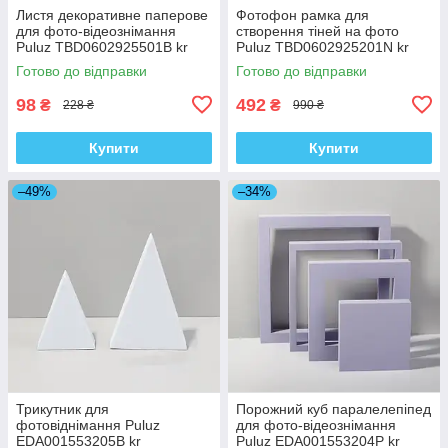
Листя декоративне паперове
Фотофон рамка для
для фото-відеознімання
створення тіней на фото
Puluz TBD0602925501B kr
Puluz TBD0602925201N kr
Готово до відправки
Готово до відправки
98
492
₴
₴
228 ₴
990 ₴
Купити
Купити
–49%
–34%
Трикутник для
Порожний куб паралелепіпед
фотовіднімання Puluz
для фото-відеознімання
EDA001553205B kr
Puluz EDA001553204P kr