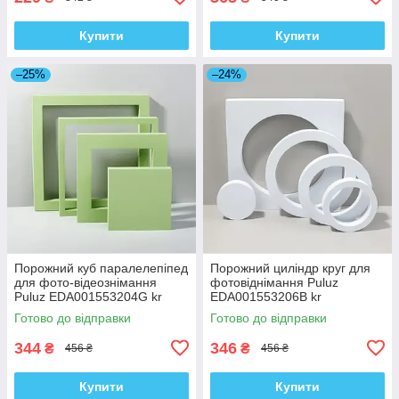
Купити
Купити
–25%
–24%
Порожний куб паралелепіпед
Порожний циліндр круг для
для фото-відеознімання
фотовіднімання Puluz
Puluz EDA001553204G kr
EDA001553206B kr
Готово до відправки
Готово до відправки
344
346
₴
₴
456 ₴
456 ₴
Купити
Купити