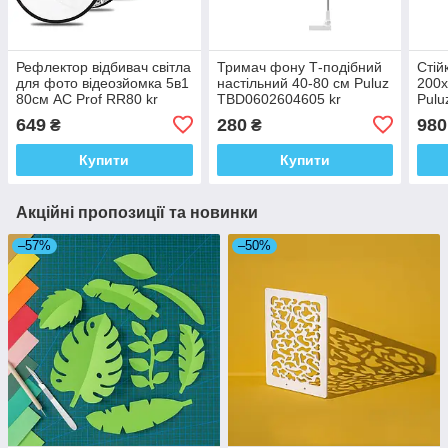
Рефлектор відбивач світла
Тримач фону Т-подібний
Стій
для фото відеозйомка 5в1
настільний 40-80 см Puluz
200х
80см AC Prof RR80 kr
TBD0602604605 kr
Pulu
649
280
980
₴
₴
Купити
Купити
Акційні пропозиції та новинки
–57%
–50%