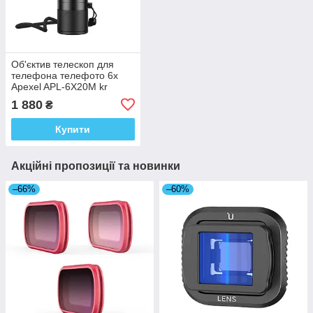
Об'єктив телескоп для
телефона телефото 6x
Apexel APL-6X20M kr
1 880
₴
Купити
Акційні пропозиції та новинки
–66%
–60%