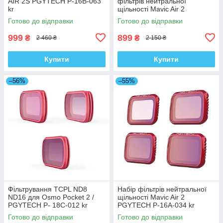
AIR 2S PGYTECH P-16B-063
фільтрів нейтральної
kr
щільності Mavic Air 2
PGYTECH P-16A-035 kr
Готово до відправки
Готово до відправки
999
899
₴
₴
2 460 ₴
2 150 ₴
Купити
Купити
–56%
–55%
Фільтрування TCPL ND8
Набір фільтрів нейтральної
ND16 для Osmo Pocket 2 /
щільності Mavic Air 2
PGYTECH P- 18C-012 kr
PGYTECH P-16A-034 kr
Готово до відправки
Готово до відправки