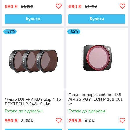
680
690
₴
₴
1 540 ₴
1 540 ₴
Купити
Купити
–54%
–52%
Фільтр поляризаційного DJI
Фільтр DJI FPV ND набір 4-16
AIR 2S PGYTECH P-16B-061
PGYTECH P-24A-101 kr
kr
Готово до відправки
Готово до відправки
980
295
₴
₴
2 150 ₴
610 ₴