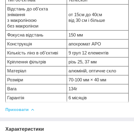
Відстань до об'єкта
знімання
от 15см до 40см
з макролінзою
від 30 см і більше
без макролінзи
Фокусна відстань
150 мм
Конструкція
апохромат APO
Кількість лінз в об'єктиві
9 груп 12 елементів
Кріплення фільтрів
різь 25, 37 мм
Матеріал
алюміній, оптичне скло
Розміри
70-100 мм × 40 мм
Вага
134г
Гарантія
6 місяців
Приховати
Характеристики