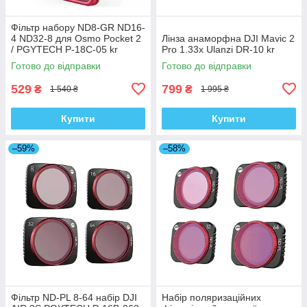
Фільтр набору ND8-GR ND16-
4 ND32-8 для Osmo Pocket 2
Лінза анаморфна DJI Mavic 2
/ PGYTECH P-18C-05 kr
Pro 1.33x Ulanzi DR-10 kr
Готово до відправки
Готово до відправки
529
799
₴
₴
1 540 ₴
1 995 ₴
Купити
Купити
–59%
–58%
Фільтр ND-PL 8-64 набір DJI
Набір поляризаційних