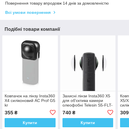
Повернення товару впродовж 14 днів за домовленістю
Всі умови повернення
Подібні товари компанії
Ковпачок на лінзу Insta360
Захисні лінзи Insta360 X5
Ковп
X4 силіконовий AC Prof G5
для об'єктива камери
X5/X
kr
олеофобні Telesin S5-FLT-
силі
39-TIS
AD0
355
740
309
₴
₴
Купити
Купити