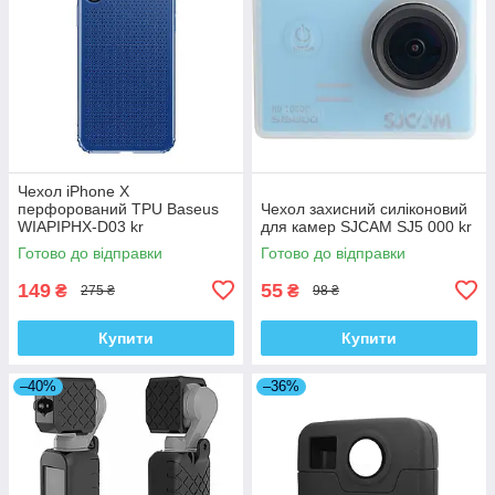
Чехол iPhone X
перфорований TPU Baseus
Чехол захисний силіконовий
WIAPIPHX-D03 kr
для камер SJCAM SJ5 000 kr
Готово до відправки
Готово до відправки
149
55
₴
₴
275 ₴
98 ₴
Купити
Купити
–40%
–36%