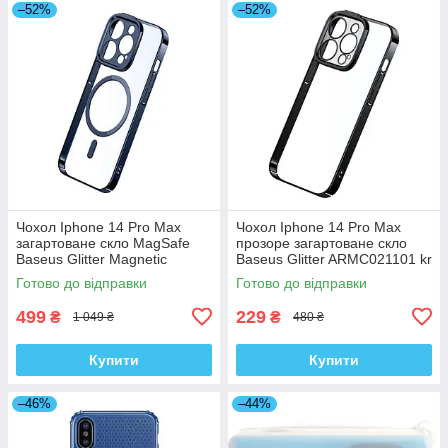
–52%
–52%
Чохол Iphone 14 Pro Max
Чохол Iphone 14 Pro Max
загартоване скло MagSafe
прозоре загартоване скло
Baseus Glitter Magnetic
Baseus Glitter ARMC021101 kr
ARMC010703 kr
Готово до відправки
Готово до відправки
499
229
₴
₴
1 049 ₴
480 ₴
Купити
Купити
–46%
–44%