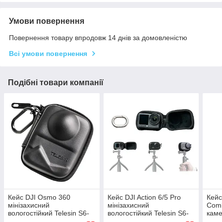
Умови повернення
Повернення товару впродовж 14 днів за домовленістю
Всі умови повернення
Подібні товари компанії
Кейс DJI Osmo 360
Кейс DJI Action 6/5 Pro
Кейс
мінізахисний
мінізахисний
Comb
вологостійкий Telesin S6-
вологостійкий Telesin S6-
каме
PRC-21-TDJ
PRC-33BK-TDJ
Tele