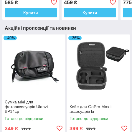
585
459
775
₴
₴
Купити
Купити
Акційні пропозиції та новинки
–40%
–36%
Сумка міні для
фотоаксесуарів Ulanzi
Кейс для GoPro Max і
BP14cp
аксесуарів kr
Готово до відправки
Готово до відправки
349
399
₴
₴
585 ₴
620 ₴