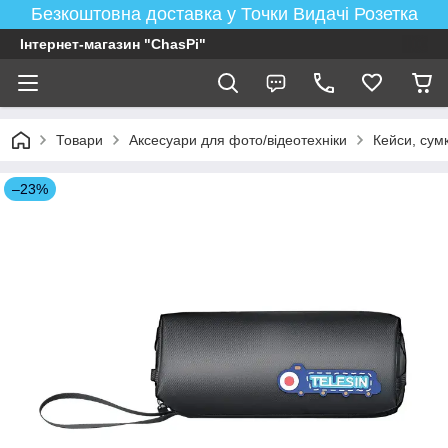
Безкоштовна доставка у Точки Видачі Розетка
Інтернет-магазин "ChasPi"
Товари
Аксесуари для фото/відеотехніки
Кейси, сум
–23%