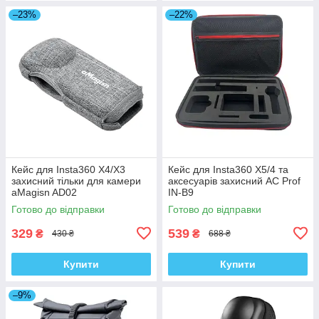
–23%
–22%
Кейс для Insta360 X4/X3
Кейс для Insta360 X5/4 та
захисний тільки для камери
аксесуарів захисний AC Prof
aMagisn AD02
IN-B9
Готово до відправки
Готово до відправки
329
539
₴
₴
430 ₴
688 ₴
Купити
Купити
–9%