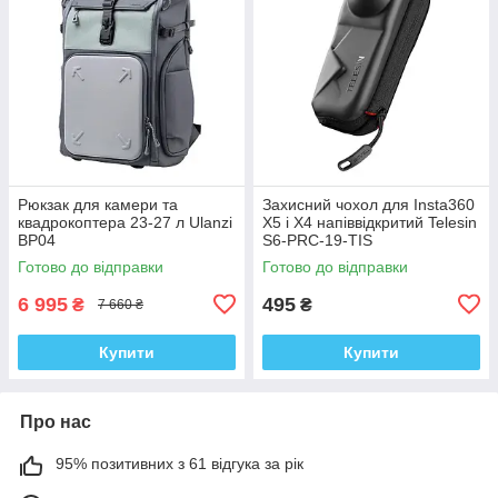
Рюкзак для камери та
Захисний чохол для Insta360
квадрокоптера 23-27 л Ulanzi
X5 і X4 напіввідкритий Telesin
BP04
S6-PRC-19-TIS
Готово до відправки
Готово до відправки
6 995
495
₴
₴
7 660 ₴
Купити
Купити
Про нас
95% позитивних з 61 відгука за рік