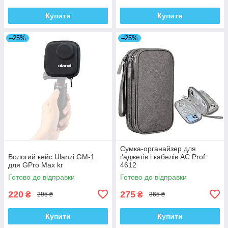
Купити
Купити
–25%
–25%
Сумка-органайзер для
Вологий кейс Ulanzi GM-1
ґаджетів і кабелів AC Prof
для GPro Max kr
4612
Готово до відправки
Готово до відправки
220
275
₴
₴
295 ₴
365 ₴
Купити
Купити