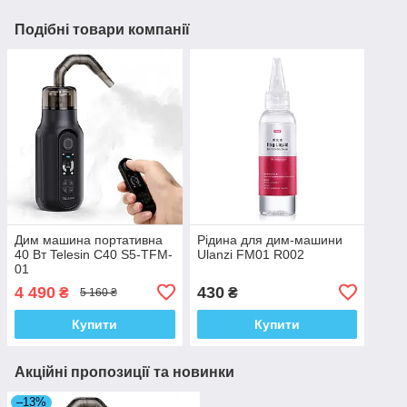
Подібні товари компанії
Дим машина портативна
Рідина для дим-машини
40 Вт Telesin C40 S5-TFM-
Ulanzi FM01 R002
01
4 490
430
₴
₴
5 160 ₴
Купити
Купити
Акційні пропозиції та новинки
–13%