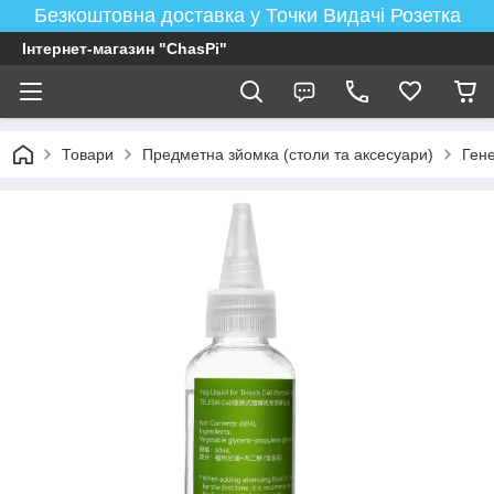
Безкоштовна доставка у Точки Видачі Розетка
Інтернет-магазин "ChasPi"
Товари
Предметна зйомка (столи та аксесуари)
Ген