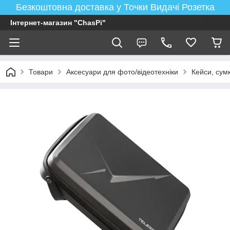
Безкоштовна доставка у Точки Видачі Розетка
Інтернет-магазин "ChasPi"
Товари
Аксесуари для фото/відеотехніки
Кейси, сум