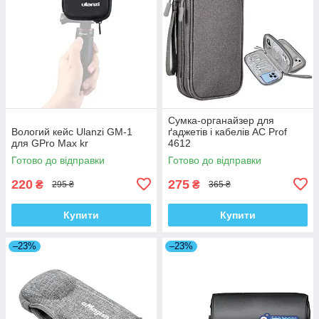
Сумка-органайзер для
Вологий кейс Ulanzi GM-1
ґаджетів і кабелів AC Prof
для GPro Max kr
4612
Готово до відправки
Готово до відправки
220
275
₴
₴
295 ₴
365 ₴
Купити
Купити
–23%
–23%