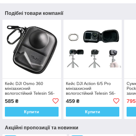
Подібні товари компанії
Кейс DJI Osmo 360
Кейс DJI Action 6/5 Pro
Сумк
мінізахисний
мінізахисний
Pock
вологостійкий Telesin S6-
вологостійкий Telesin S6-
захи
PRC-21-TDJ
PRC-33BK-TDJ
08-
585
459
795
₴
₴
Купити
Купити
Акційні пропозиції та новинки