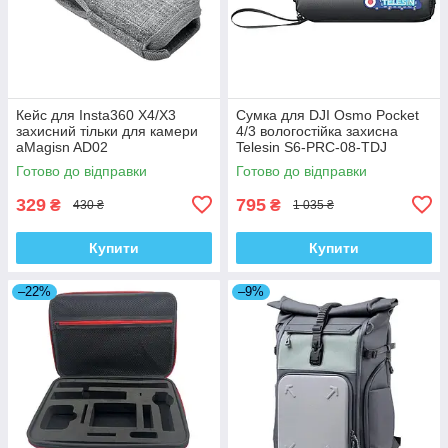
Кейс для Insta360 X4/X3
Сумка для DJI Osmo Pocket
захисний тільки для камери
4/3 вологостійка захисна
aMagisn AD02
Telesin S6-PRC-08-TDJ
Готово до відправки
Готово до відправки
329
795
₴
₴
430 ₴
1 035 ₴
Купити
Купити
–22%
–9%