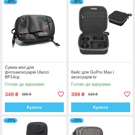
–40%
–36%
Сумка міні для
фотоаксесуарів Ulanzi
Кейс для GoPro Max і
BP14cp
аксесуарів kr
Готово до відправки
Готово до відправки
349
399
₴
₴
585 ₴
620 ₴
Купити
Купити
–25%
–25%