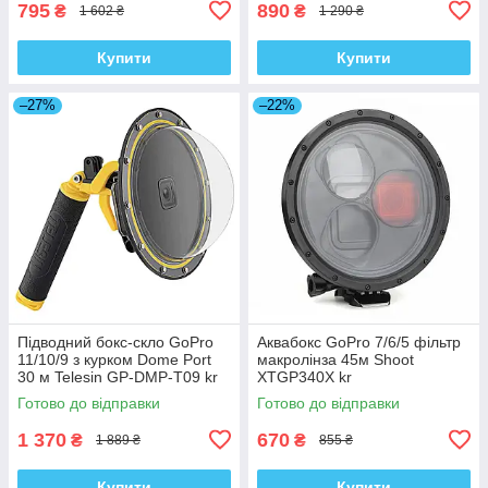
795
890
₴
₴
1 602 ₴
1 290 ₴
Купити
Купити
–27%
–22%
Підводний бокс-скло GoPro
Аквабокс GoPro 7/6/5 фільтр
11/10/9 з курком Dome Port
макролінза 45м Shoot
30 м Telesin GP-DMP-T09 kr
XTGP340X kr
Готово до відправки
Готово до відправки
1 370
670
₴
₴
1 889 ₴
855 ₴
Купити
Купити