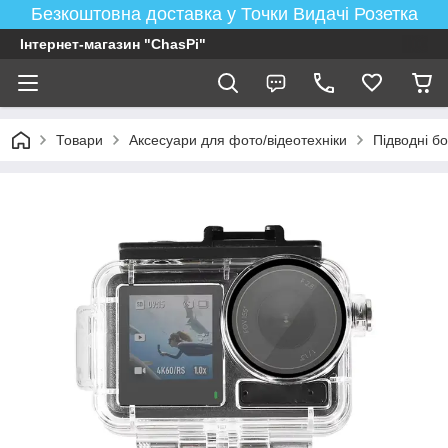
Безкоштовна доставка у Точки Видачі Розетка
Інтернет-магазин "ChasPi"
Товари
Аксесуари для фото/відеотехніки
Підводні бо