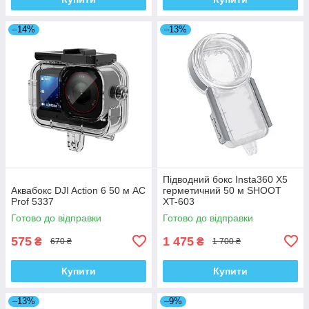
–14%
–13%
Підводний бокс Insta360 X5
Аквабокс DJI Action 6 50 м AC
герметичний 50 м SHOOT
Prof 5337
XT-603
Готово до відправки
Готово до відправки
575
1 475
₴
₴
670 ₴
1 700 ₴
Купити
Купити
–13%
–9%