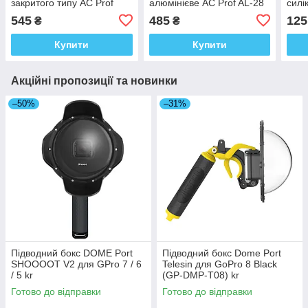
закритого типу AC Prof
алюмінієве AC Prof AL-28
силі
5506
L1
545
485
125
₴
₴
Купити
Купити
Акційні пропозиції та новинки
–50%
–31%
Підводний бокс DOME Port
Підводний бокс Dome Port
SHOOOOT V2 для GPro 7 / 6
Telesin для GoPro 8 Black
/ 5 kr
(GP-DMP-T08) kr
Готово до відправки
Готово до відправки