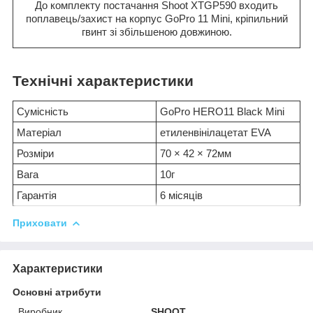
До комплекту постачання Shoot XTGP590 входить
поплавець/захист на корпус GoPro 11 Mini, кріпильний
гвинт зі збільшеною довжиною.
Технічні характеристики
Сумісність
GoPro HERO11 Black Mini
Матеріал
етиленвінілацетат EVA
Розміри
70 × 42 × 72мм
Вага
10г
Гарантія
6 місяців
Приховати
Характеристики
Основні атрибути
Виробник
SHOOT