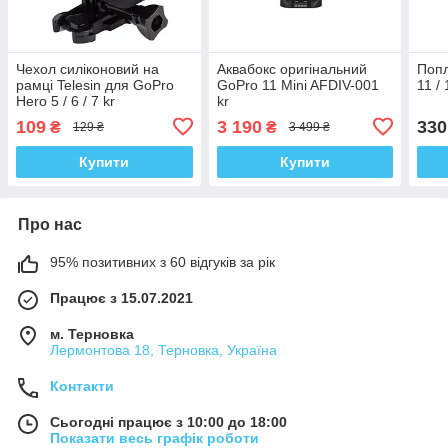
Чехол силіконовий на
Аквабокс оригінальний
Попл
рамці Telesin для GoPro
GoPro 11 Mini AFDIV-001
11 /
Hero 5 / 6 / 7 kr
kr
109
3 190
330
₴
₴
129 ₴
3 499 ₴
Купити
Купити
Про нас
95% позитивних з 60 відгуків за рік
Працює з 15.07.2021
м. Терновка
Лермонтова 18, Терновка, Україна
Контакти
Сьогодні працює з 10:00 до 18:00
Показати весь графік роботи