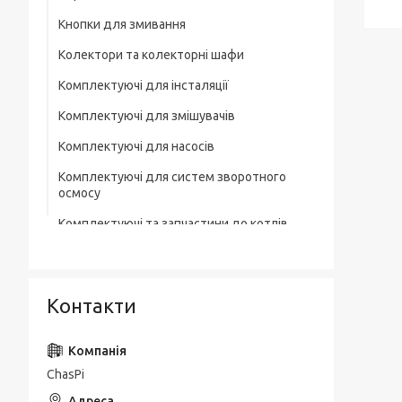
Кнопки для змивання
Колектори та колекторні шафи
Комплектуючі для інсталяції
Комплектуючі для змішувачів
Комплектуючі для насосів
Комплектуючі для систем зворотного
осмосу
Комплектуючі та запчастини до котлів
Комплектувальна запірна арматура
Кухонні мийки
Контакти
Лотки для зливної каналізації
Мильниці
ChasPi
Монтажні елементи