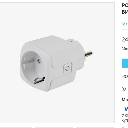
РО
В
Гот
24
Мін
+38
У к
куп