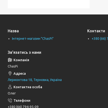
Тримачі для ванної кімнати
Тримачі рушників
Тримачі туалетного паперу
Назва
Контакти
Труби каналізаційні
Інтернет-магазин "ChasPi"
+380 (66) 
Унітази
Фіранки для ванни
Зв'язатись з нами
Фітинги для водопровідних труб
Циркуляційні насоси
ChasPi
Генератори
Лермонтова 18, Терновка, Україна
Шлангові під'єднання та перемикаючі
вентилі
Олег
Шланги для душу
Тримачі, кронштейни та штанги для
+380 (66) 794-95-09
душу