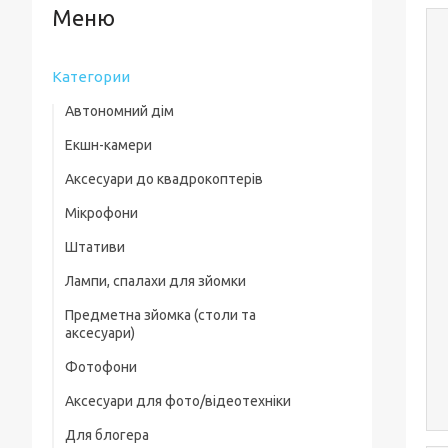
Категории
Автономний дім
Екшн-камери
Аксесуари до квадрокоптерів
Мікрофони
Комплектуючі для квадрокоптерів
Штативи
Кейси для квадрокоптерів
Лампи, спалахи для зйомки
Фільтри, лінзи
Предметна зйомка (столи та
Пропелери та захист
аксесуари)
Зарядні пристрої
Фотофони
Предметні столи
Для посадки
Аксесуари для фото/відеотехніки
Лайткуби (фотобокси)
Скидання вантажу
Для блогера
Фільтри, лінзи
Аксесуари для предметного знімання