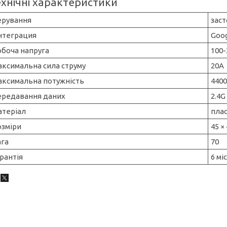
ехнічні характеристики
ерування
заст
нтеграция
Goog
обоча напруга
100-
аксимальна сила струму
20А
аксимальна потужність
4400
ередавання даних
2.4G
атеріал
пла
озміри
45 ×
ага
70
рантія
6 мі