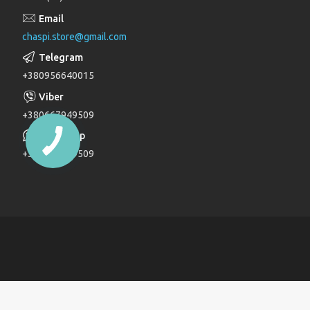
Лійки для душу
chaspi.store@gmail.com
Душові комплекти
Верхні та бічні душі
+380956640015
Трапи
Паяльники для пластикових труб
+380667949509
Дзеркала
+380667949509
Дитячі ліжечка
Журнальні столи
Комоди
Комоди та пеленатори
Комп'ютерні столи
Кухонні модулі
Ліжка