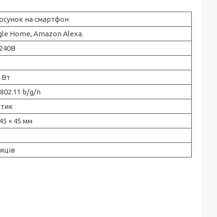
осунок на смартфон
le Home, Amazon Alexa.
240В
 Вт
 802.11 b/g/n
стик
 45 × 45 мм
сяців