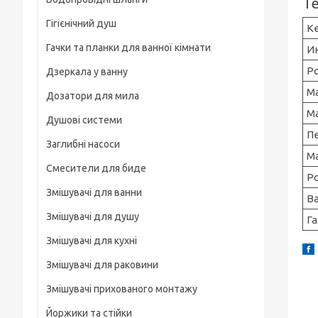
Т
Рамки
Гігієнічний душ
Для смартфонів
К
Гачки та планки для ванної кімнати
И
На груди / плече / пояс
Р
Дзеркала у ванну
Штативні головки
М
Дозатори для мила
Магнітні тримачі
М
Душові системи
Для велосипеда, мотоцикла
П
Заглибні насоси
Карабіни туристичні
М
Смесители для биде
Р
Слайдеры
Змішувачі для ванни
В
Универсальные
Змішувачі для душу
Га
Основания, клипсы
Змішувачі для кухні
Змішувачі для раковини
Змішувачі прихованого монтажу
Йоржики та стійки