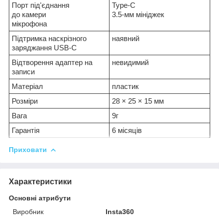
Порт під'єднання
Type-C
до камери
3.5-мм мініджек
мікрофона
Підтримка наскрізного
наявний
заряджання USB-C
Відтворення адаптер на
невидимий
записи
Матеріал
пластик
Розміри
28 × 25 × 15 мм
Вага
9г
Гарантія
6 місяців
Приховати
Характеристики
Основні атрибути
Виробник
Insta360