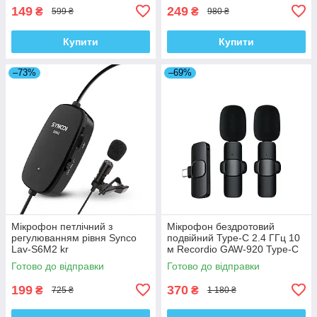
149
249
₴
₴
599 ₴
980 ₴
Купити
Купити
–73%
–69%
Мікрофон петлічний з
Мікрофон бездротовий
регулюванням рівня Synco
подвійний Type-C 2.4 ГГц 10
Lav-S6M2 kr
м Recordio GAW-920 Type-C
kr
Готово до відправки
Готово до відправки
199
370
₴
₴
725 ₴
1 180 ₴