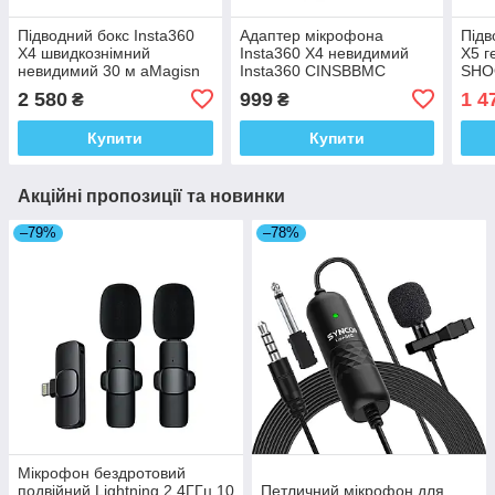
Підводний бокс Insta360
Адаптер мікрофона
Підв
X4 швидкознімний
Insta360 X4 невидимий
X5 г
невидимий 30 м aMagisn
Insta360 CINSBBMC
SHO
AD14
2 580
999
1 4
₴
₴
Купити
Купити
Акційні пропозиції та новинки
–79%
–78%
Мікрофон бездротовий
подвійний Lightning 2.4ГГц 10
Петличний мікрофон для