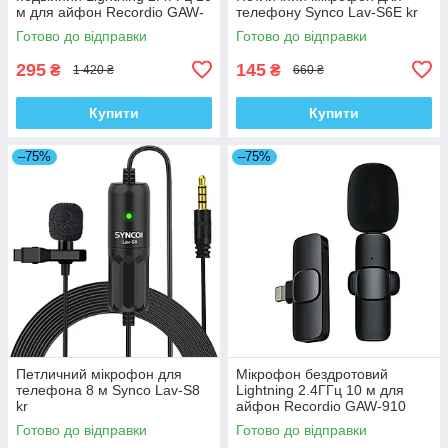
м для айфон Recordio GAW-
телефону Synco Lav-S6E kr
920 Lightning kr
Готово до відправки
Готово до відправки
295
145
₴
₴
1 420 ₴
660 ₴
Купити
Купити
–75%
–75%
Петличний мікрофон для
Мікрофон бездротовий
телефона 8 м Synco Lav-S8
Lightning 2.4ГГц 10 м для
kr
айфон Recordio GAW-910
Lightning kr
Готово до відправки
Готово до відправки