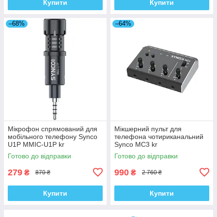
Купити
Купити
–68%
–64%
Мікрофон спрямований для
Мікшерний пульт для
мобільного телефону Synco
телефона чотириканальний
U1P MMIC-U1P kr
Synco MC3 kr
Готово до відправки
Готово до відправки
279
990
₴
₴
870 ₴
2 760 ₴
Купити
Купити