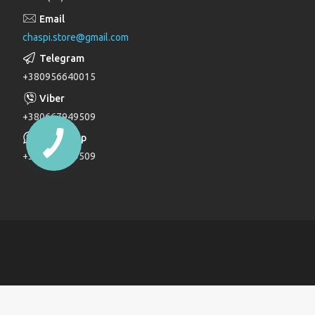
Лійки для душу
chaspi.store@gmail.com
Душові комплекти
Верхні та бічні душі
+380956640015
Трапи
Паяльники для пластикових труб
+380667949509
Дзеркала
+380667949509
Дитячі ліжечка
Журнальні столи
Комоди
Комоди та пеленатори
Комп'ютерні столи
Кухонні модулі
Ліжка