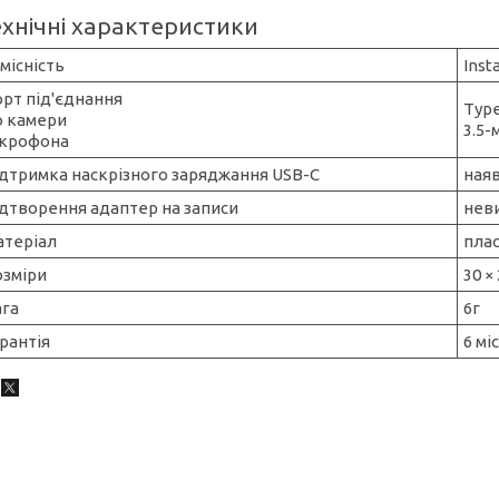
ехнічні характеристики
місність
Inst
рт під'єднання
Typ
о камери
3.5-
ікрофона
дтримка наскрізного заряджання USB-C
ная
дтворення адаптер на записи
нев
атеріал
пла
озміри
30 ×
ага
6г
рантія
6 мі