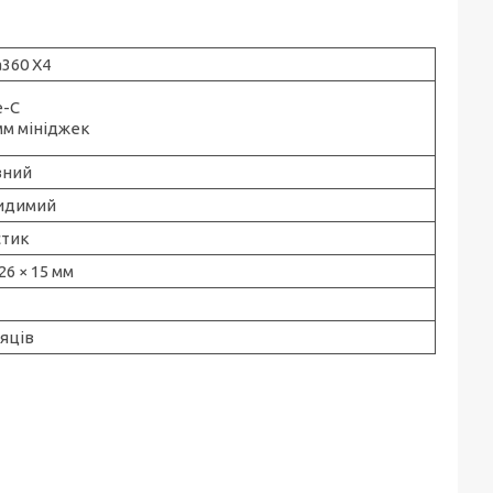
a360 X4
e-C
мм мініджек
вний
идимий
стик
 26 × 15 мм
сяців