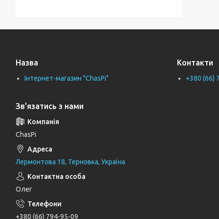
Тримачі для ванної кімнати
Тримачі рушників
Тримачі туалетного паперу
Назва
Контакти
Труби каналізаційні
Інтернет-магазин "ChasPi"
+380 (66) 
Унітази
Фіранки для ванни
Зв'язатись з нами
Фітинги для водопровідних труб
Циркуляційні насоси
ChasPi
Генератори
Лермонтова 18, Терновка, Україна
Шлангові під'єднання та перемикаючі
вентилі
Олег
Шланги для душу
Тримачі, кронштейни та штанги для
+380 (66) 794-95-09
душу