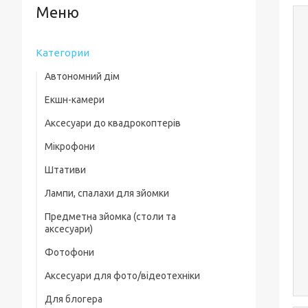
Категории
Автономний дім
Екшн-камери
Аксесуари до квадрокоптерів
Мікрофони
Комплектуючі для квадрокоптерів
Штативи
Кейси для квадрокоптерів
Лампи, спалахи для зйомки
Фільтри, лінзи
Предметна зйомка (столи та
Пропелери та захист
аксесуари)
Зарядні пристрої
Фотофони
Предметні столи
Для посадки
Аксесуари для фото/відеотехніки
Лайткуби (фотобокси)
Скидання вантажу
Для блогера
Фільтри, лінзи
Аксесуари для предметного знімання