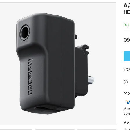
АД
Н
Гот
99
+38
У к
куп
п