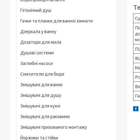
Рамки
Т
Гігієнічний душ
Для смартфонів
Су
Гачки та планки для ванної кімнати
На груди / плече / пояс
По
Дзеркала у ванну
д
Штативні головки
м
Дозатори для мила
Магнітні тримачі
Пі
Душові системи
Для велосипеда, мотоцикла
Ві
Заглибні насоси
Карабіни туристичні
М
Смесители для биде
Р
Слайдеры
Змішувачі для ванни
В
Универсальные
Змішувачі для душу
Га
Основания, клипсы
Змішувачі для кухні
Змішувачі для раковини
Змішувачі прихованого монтажу
Йоржики та стійки