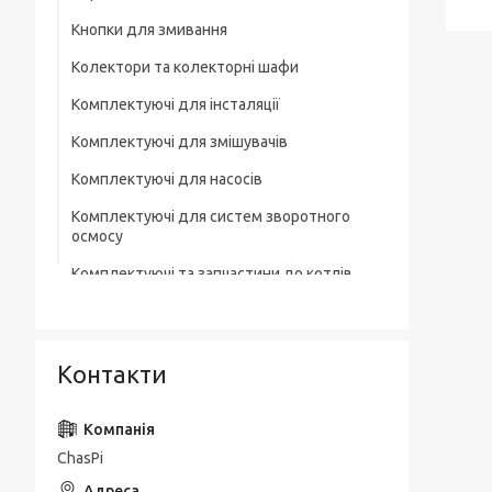
Кнопки для змивання
Колектори та колекторні шафи
Комплектуючі для інсталяції
Комплектуючі для змішувачів
Комплектуючі для насосів
Комплектуючі для систем зворотного
осмосу
Комплектуючі та запчастини до котлів
Комплектувальна запірна арматура
Кухонні мийки
Контакти
Лотки для зливної каналізації
Мильниці
ChasPi
Монтажні елементи