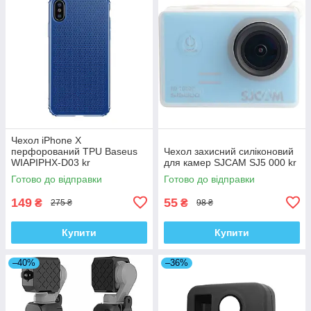
Чехол iPhone X
перфорований TPU Baseus
Чехол захисний силіконовий
WIAPIPHX-D03 kr
для камер SJCAM SJ5 000 kr
Готово до відправки
Готово до відправки
149
55
₴
₴
275 ₴
98 ₴
Купити
Купити
–40%
–36%