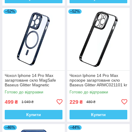
–52%
–52%
Чохол Iphone 14 Pro Max
Чохол Iphone 14 Pro Max
загартоване скло MagSafe
прозоре загартоване скло
Baseus Glitter Magnetic
Baseus Glitter ARMC021101 kr
ARMC010703 kr
Готово до відправки
Готово до відправки
499
229
₴
₴
1 049 ₴
480 ₴
Купити
Купити
–46%
–44%