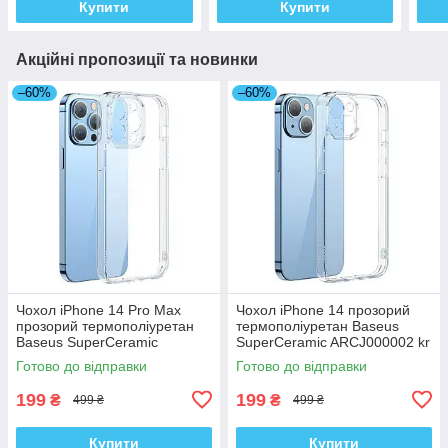
Купити
Купити
Акційні пропозиції та новинки
–60%
–60%
Чохол iPhone 14 Pro Max
Чохол iPhone 14 прозорий
прозорий термополіуретан
термополіуретан Baseus
Baseus SuperCeramic
SuperCeramic ARCJ000002 kr
ARCJ010102 kr
Готово до відправки
Готово до відправки
199
199
₴
₴
499 ₴
499 ₴
Купити
Купити