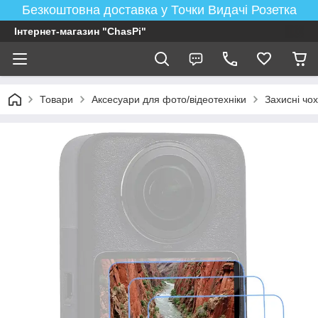
Безкоштовна доставка у Точки Видачі Розетка
Інтернет-магазин "ChasPi"
Товари
Аксесуари для фото/відеотехніки
Захисні чох