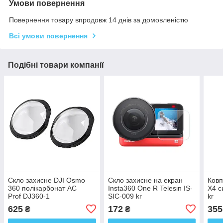
Умови повернення
Повернення товару впродовж 14 днів за домовленістю
Всі умови повернення
Подібні товари компанії
Скло захисне DJI Osmo
Скло захисне на екран
Ковп
360 полікарбонат AC
Insta360 One R Telesin IS-
X4 с
Prof DJ360-1
SIC-009 kr
kr
625
172
355
₴
₴