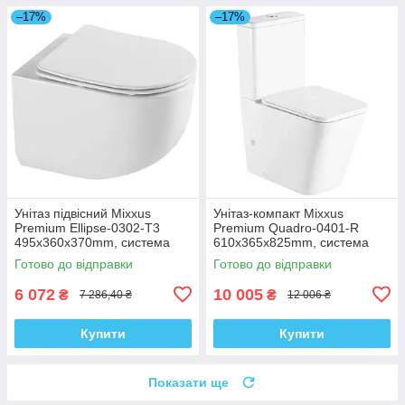
–17%
–17%
Унітаз підвісний Mixxus
Унітаз-компакт Mixxus
Premium Ellipse-0302-T3
Premium Quadro-0401-R
495x360x370mm, система
610x365x825mm, система
змиву Tornado 3.0 (MP6462)
змиву RIMLESS (MP6457)
Готово до відправки
Готово до відправки
6 072
10 005
₴
₴
7 286,40 ₴
12 006 ₴
Купити
Купити
Показати ще