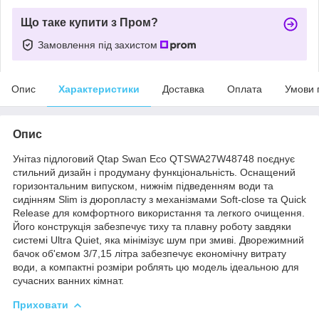
Що таке купити з Пром?
Замовлення під захистом
Опис
Характеристики
Доставка
Оплата
Умови 
Опис
Унітаз підлоговий Qtap Swan Eco QTSWA27W48748 поєднує
стильний дизайн і продуману функціональність. Оснащений
горизонтальним випуском, нижнім підведенням води та
сидінням Slim із дюропласту з механізмами Soft-close та Quick
Release для комфортного використання та легкого очищення.
Його конструкція забезпечує тиху та плавну роботу завдяки
системі Ultra Quiet, яка мінімізує шум при змиві. Дворежимний
бачок об'ємом 3/7,15 літра забезпечує економічну витрату
води, а компактні розміри роблять цю модель ідеальною для
сучасних ванних кімнат.
Приховати