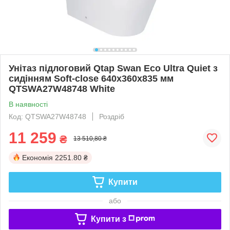
Унітаз підлоговий Qtap Swan Eco Ultra Quiet з
сидінням Soft-close 640x360x835 мм
QTSWA27W48748 White
В наявності
Код: QTSWA27W48748
Роздріб
11 259
₴
13 510,80 ₴
Економія
2251.80 ₴
Купити
або
Купити з