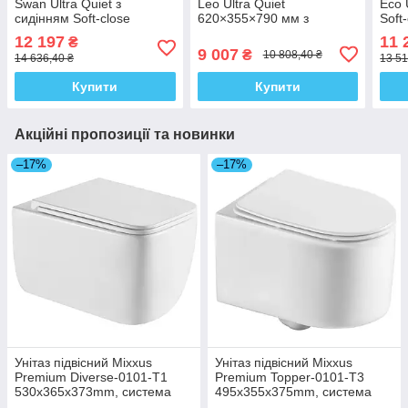
Swan Ultra Quiet з
Leo Ultra Quiet
Eco 
сидінням Soft-close
620×355×790 мм з
Soft
640x360x835 мм
сидінням Soft-close, White
мм 
12 197
11 
₴
QT16222182TW White
QTLEO27W49261
Whit
9 007
₴
10 808,40 ₴
14 636,40 ₴
13 51
Купити
Купити
Акційні пропозиції та новинки
–17%
–17%
Унітаз підвісний Mixxus
Унітаз підвісний Mixxus
Premium Diverse-0101-T1
Premium Topper-0101-T3
530x365x373mm, система
495x355x375mm, система
змиву Tornado 1.0 (MP6477)
змиву Tornado 1.0 (MP6476)