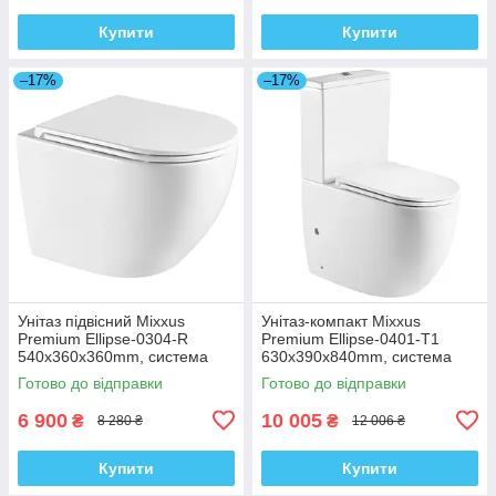
Купити
Купити
–17%
–17%
Унітаз підвісний Mixxus
Унітаз-компакт Mixxus
Premium Ellipse-0304-R
Premium Ellipse-0401-T1
540x360x360mm, система
630x390x840mm, система
змиву Rimless (MP6466)
змиву TORNADO 1.0
Готово до відправки
Готово до відправки
(MP6467)
6 900
10 005
₴
₴
8 280 ₴
12 006 ₴
Купити
Купити