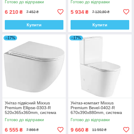
Готово до відправки
Готово до відправки
6 210
5 934
₴
₴
7 452 ₴
7 120,80 ₴
Купити
Купити
–17%
–17%
Унітаз підвісний Mixxus
Унітаз-компакт Mixxus
Premium Ellipse-0303-R
Premium Bevel-0402-R
520x365x360mm, система
670x390x880mm, система
змиву Rimless (MP6463)
змиву RIMLESS (MP6474)
Готово до відправки
Готово до відправки
6 555
9 660
₴
₴
7 866 ₴
11 592 ₴