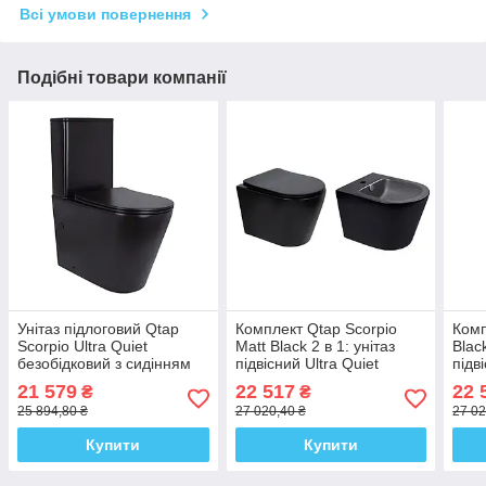
Всі умови повернення
Подібні товари компанії
Унітаз підлоговий Qtap
Комплект Qtap Scorpio
Комп
Scorpio Ultra Quiet
Matt Black 2 в 1: унітаз
Black
безобідковий з сидінням
підвісний Ultra Quiet
підв
Soft-close MATT BLACK
QT14332380AMB + біде
QT1
21 579
22 517
22 
₴
₴
QT14226088AMB
підвісне QT1455053FMB
під
25 894,80 ₴
27 020,40 ₴
27 02
Купити
Купити