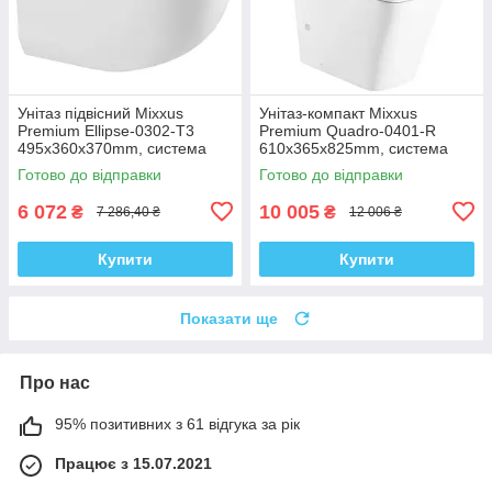
Унітаз підвісний Mixxus
Унітаз-компакт Mixxus
Premium Ellipse-0302-T3
Premium Quadro-0401-R
495x360x370mm, система
610x365x825mm, система
змиву Tornado 3.0 (MP6462)
змиву RIMLESS (MP6457)
Готово до відправки
Готово до відправки
6 072
10 005
₴
₴
7 286,40 ₴
12 006 ₴
Купити
Купити
Показати ще
Про нас
95% позитивних з 61 відгука за рік
Працює з 15.07.2021