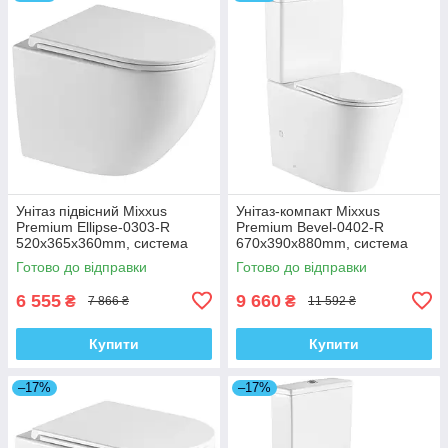
Унітаз підвісний Mixxus
Унітаз-компакт Mixxus
Premium Ellipse-0303-R
Premium Bevel-0402-R
520x365x360mm, система
670x390x880mm, система
змиву Rimless (MP6463)
змиву RIMLESS (MP6474)
Готово до відправки
Готово до відправки
6 555
9 660
₴
₴
7 866 ₴
11 592 ₴
Купити
Купити
–17%
–17%