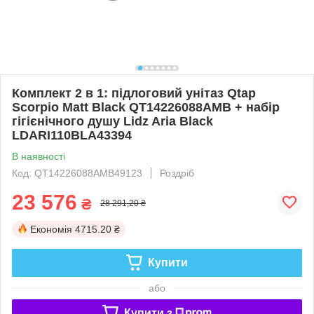
Комплект 2 в 1: підлоговий унітаз Qtap
Scorpio Matt Black QT14226088AMB + набір
гігієнічного душу Lidz Aria Black
LDARI110BLA43394
В наявності
Код: QT14226088AMB49123
Роздріб
23 576
₴
28 291,20 ₴
Економія
4715.20 ₴
Купити
або
Купити з