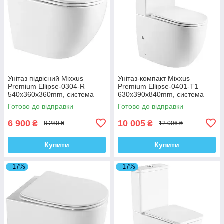
Унітаз підвісний Mixxus
Унітаз-компакт Mixxus
Premium Ellipse-0304-R
Premium Ellipse-0401-T1
540x360x360mm, система
630x390x840mm, система
змиву Rimless (MP6466)
змиву TORNADO 1.0
Готово до відправки
Готово до відправки
(MP6467)
6 900
10 005
₴
₴
8 280 ₴
12 006 ₴
Купити
Купити
–17%
–17%