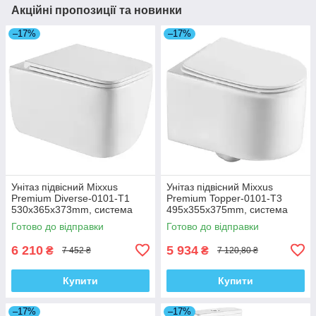
Акційні пропозиції та новинки
–17%
–17%
Унітаз підвісний Mixxus
Унітаз підвісний Mixxus
Premium Diverse-0101-T1
Premium Topper-0101-T3
530x365x373mm, система
495x355x375mm, система
змиву Tornado 1.0 (MP6477)
змиву Tornado 1.0 (MP6476)
Готово до відправки
Готово до відправки
6 210
5 934
₴
₴
7 452 ₴
7 120,80 ₴
Купити
Купити
–17%
–17%