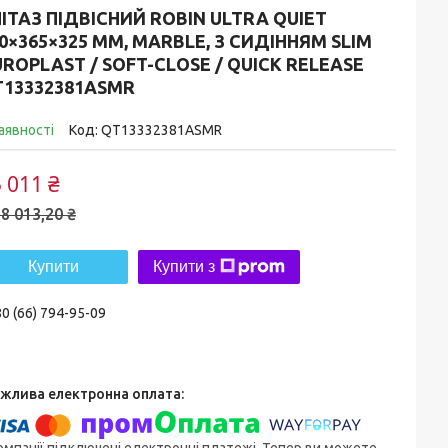
ІТАЗ ПІДВІСНИЙ ROBIN ULTRA QUIET
0×365×325 ММ, MARBLE, З СИДІННЯМ SLIM
ROPLAST / SOFT-CLOSE / QUICK RELEASE
T13332381АSMR
аявності
Код:
QT13332381АSMR
 011 ₴
8 013,20 ₴
Купити
Купити з
0 (66) 794-95-09