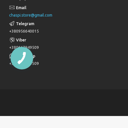
Лійки для душу
chaspi.store@gmail.com
Душові комплекти
Верхні та бічні душі
+380956640015
Трапи
Паяльники для пластикових труб
+380667949509
Дзеркала
+380667949509
Дитячі ліжечка
Журнальні столи
Комоди
Комоди та пеленатори
Комп'ютерні столи
Кухонні модулі
Ліжка