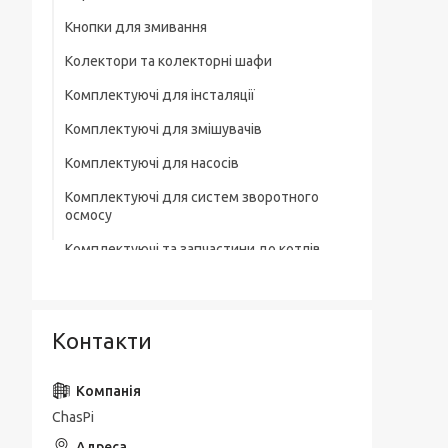
Кнопки для змивання
Колектори та колекторні шафи
Комплектуючі для інсталяції
Комплектуючі для змішувачів
Комплектуючі для насосів
Комплектуючі для систем зворотного
осмосу
Комплектуючі та запчастини до котлів
Комплектувальна запірна арматура
Кухонні мийки
Контакти
Лотки для зливної каналізації
Мильниці
ChasPi
Монтажні елементи