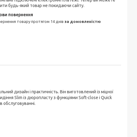
омпанії підключені електронні платежі. Тепер ви можете
ити будь-який товар не покидаючи сайту.
овернення товару протягом 14 днів
за домовленістю
ильний дизайн і практичність. Він виготовлений із міцної
идіння Slim із дюропласту з функціями Soft-close і Quick
в обслуговуванні.