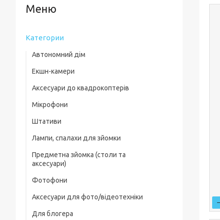
Категории
Автономний дім
Екшн-камери
Аксесуари до квадрокоптерів
Мікрофони
Комплектуючі для квадрокоптерів
Штативи
Кейси для квадрокоптерів
Лампи, спалахи для зйомки
Фільтри, лінзи
Предметна зйомка (столи та
Пропелери та захист
аксесуари)
Зарядні пристрої
Фотофони
Предметні столи
Для посадки
Аксесуари для фото/відеотехніки
Лайткуби (фотобокси)
Скидання вантажу
Для блогера
Фільтри, лінзи
Аксесуари для предметного знімання