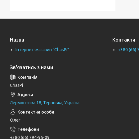
Тримачі для ванної кімнати
Тримачі рушників
Тримачі туалетного паперу
Назва
Контакти
Труби каналізаційні
Інтернет-магазин "ChasPi"
+380 (66) 
Унітази
Фіранки для ванни
Зв'язатись з нами
Фітинги для водопровідних труб
Циркуляційні насоси
ChasPi
Генератори
Лермонтова 18, Терновка, Україна
Шлангові під'єднання та перемикаючі
вентилі
Олег
Шланги для душу
Тримачі, кронштейни та штанги для
+380 (66) 794-95-09
душу