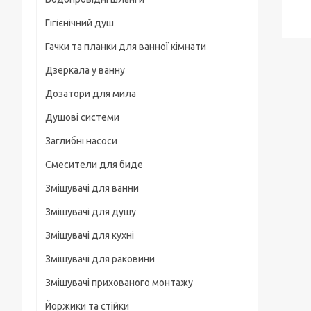
Рамки
Гігієнічний душ
Для смартфонів
Гачки та планки для ванної кімнати
На груди / плече / пояс
Дзеркала у ванну
Штативні головки
Дозатори для мила
Магнітні тримачі
Душові системи
Для велосипеда, мотоцикла
Заглибні насоси
Карабіни туристичні
Смесители для биде
Слайдеры
Змішувачі для ванни
Универсальные
Змішувачі для душу
Основания, клипсы
Змішувачі для кухні
Змішувачі для раковини
Змішувачі прихованого монтажу
Йоржики та стійки