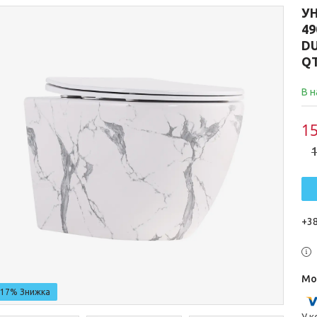
УН
49
DU
Q
В н
15
1
+38
–17%