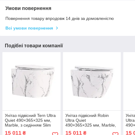
Умови повернення
Повернення товару впродовж 14 днів за домовленістю
Всі умови повернення
Подібні товари компанії
Унітаз підвісний Tern Ultra
Унітаз підвісний Robin
Уніт
Quiet 490×365×325 мм,
Ultra Quiet
Ultr
Marble, з сидінням Slim
490×365×325 мм, Marble,
490×
Duroplast / Soft-close /
з сидінням Slim Duroplast /
сиді
15 011
15 011
15 
₴
₴
Quick Release
Soft-close / Quick Release
Soft