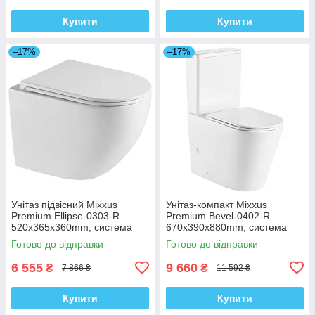
Купити
Купити
–17%
–17%
Унітаз підвісний Mixxus
Унітаз-компакт Mixxus
Premium Ellipse-0303-R
Premium Bevel-0402-R
520x365x360mm, система
670x390x880mm, система
змиву Rimless (MP6463)
змиву RIMLESS (MP6474)
Готово до відправки
Готово до відправки
6 555
9 660
₴
₴
7 866 ₴
11 592 ₴
Купити
Купити