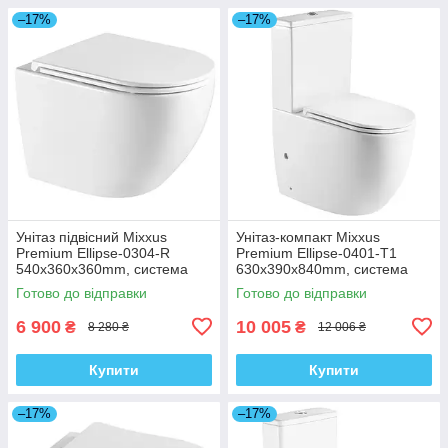
–17%
–17%
Унітаз підвісний Mixxus
Унітаз-компакт Mixxus
Premium Ellipse-0304-R
Premium Ellipse-0401-T1
540x360x360mm, система
630x390x840mm, система
змиву Rimless (MP6466)
змиву TORNADO 1.0
Готово до відправки
Готово до відправки
(MP6467)
6 900
10 005
₴
₴
8 280 ₴
12 006 ₴
Купити
Купити
–17%
–17%