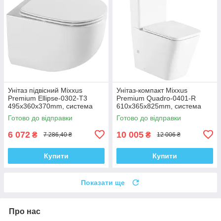
Унітаз підвісний Mixxus
Унітаз-компакт Mixxus
Premium Ellipse-0302-T3
Premium Quadro-0401-R
495x360x370mm, система
610x365x825mm, система
змиву Tornado 3.0 (MP6462)
змиву RIMLESS (MP6457)
Готово до відправки
Готово до відправки
6 072
10 005
₴
₴
7 286,40 ₴
12 006 ₴
Купити
Купити
Показати ще
Про нас