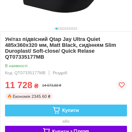
Унітаз підвісний Qtap Jay Ultra Quiet
485х360х320 мм, Matt Black, сидінням Slim
Duroplast/ Soft-close/ Quick Relase
QT07335177MB
В наявності
Код: QT07335177MB
Роздріб
11 728
₴
14 073,60 ₴
Економія
2345.60 ₴
Купити
або
Купити з