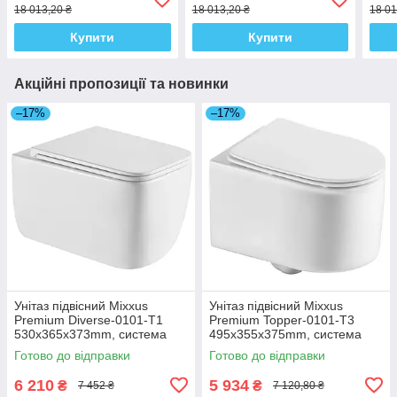
18 013,20 ₴
18 013,20 ₴
18 01
QT17332303ASMR
QT13332381АSMR
QT1
Купити
Купити
Акційні пропозиції та новинки
–17%
–17%
Унітаз підвісний Mixxus
Унітаз підвісний Mixxus
Premium Diverse-0101-T1
Premium Topper-0101-T3
530x365x373mm, система
495x355x375mm, система
змиву Tornado 1.0 (MP6477)
змиву Tornado 1.0 (MP6476)
Готово до відправки
Готово до відправки
6 210
5 934
₴
₴
7 452 ₴
7 120,80 ₴