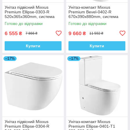
Унітаз підвісний Mixxus
Унітаз-компакт Mixxus
Premium Ellipse-0303-R
Premium Bevel-0402-R
520x365x360mm, система
670x390x880mm, система
змиву Rimless (MP6463)
змиву RIMLESS (MP6474)
Готово до відправки
Готово до відправки
6 555
9 660
₴
₴
7 866 ₴
11 592 ₴
Купити
Купити
–17%
–17%
Унітаз підвісний Mixxus
Унітаз-компакт Mixxus
Premium Ellipse-0304-R
Premium Ellipse-0401-T1