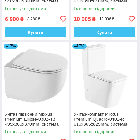
540x360x360mm, система
630x390x840mm, система
змиву Rimless (MP6466)
змиву TORNADO 1.0
Готово до відправки
Готово до відправки
(MP6467)
6 900
10 005
₴
₴
8 280 ₴
12 006 ₴
Купити
Купити
–17%
–17%
Унітаз підвісний Mixxus
Унітаз-компакт Mixxus
Premium Ellipse-0302-T3
Premium Quadro-0401-R
495x360x370mm, система
610x365x825mm, система
змиву Tornado 3.0 (MP6462)
змиву RIMLESS (MP6457)
Готово до відправки
Готово до відправки