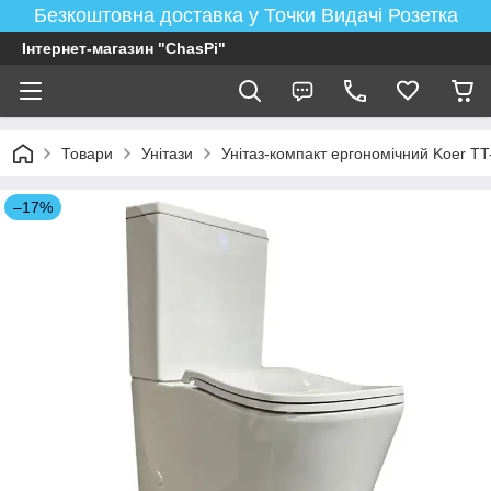
Безкоштовна доставка у Точки Видачі Розетка
Інтернет-магазин "ChasPi"
Товари
Унітази
Унітаз-компакт ергономічний Koer 
–17%