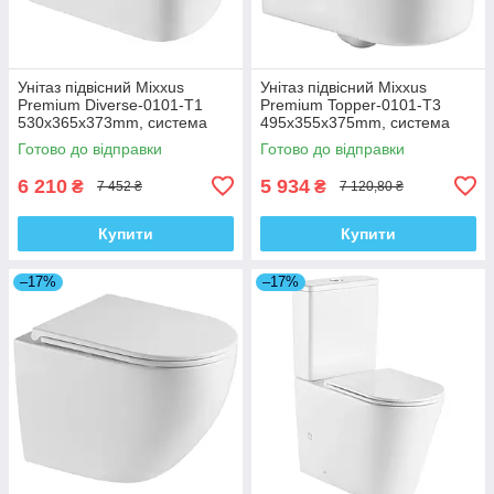
Унітаз підвісний Mixxus
Унітаз підвісний Mixxus
Premium Diverse-0101-T1
Premium Topper-0101-T3
530x365x373mm, система
495x355x375mm, система
змиву Tornado 1.0 (MP6477)
змиву Tornado 1.0 (MP6476)
Готово до відправки
Готово до відправки
6 210
5 934
₴
₴
7 452 ₴
7 120,80 ₴
Купити
Купити
–17%
–17%