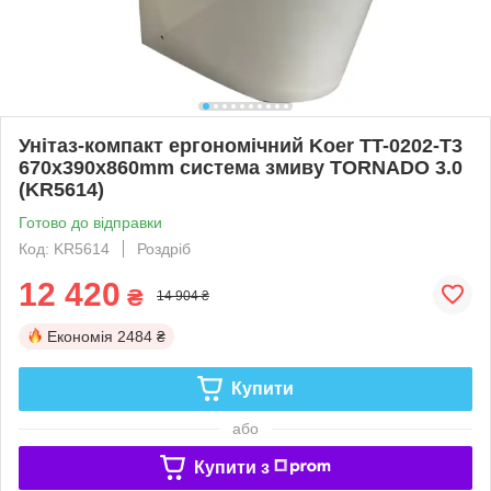
Унітаз-компакт ергономічний Koer TT-0202-T3
670x390x860mm система змиву TORNADO 3.0
(KR5614)
Готово до відправки
Код: KR5614
Роздріб
12 420
₴
14 904 ₴
Економія
2484 ₴
Купити
або
Купити з