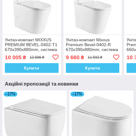
Унітаз-компакт MIXXUS
Унітаз-компакт Mixxus
Уніт
PREMIUM BEVEL-0402-T1
Premium Bevel-0402-R
Prem
670х390х880mm, система
670x390x880mm, система
660
змивання TORNADO 1.0
змиву RIMLESS (MP6474)
зми
10 005
9 660
10 
₴
₴
12 006 ₴
11 592 ₴
(MP6596)
(MP
Купити
Купити
Акційні пропозиції та новинки
–17%
–17%