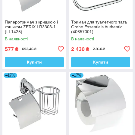
Паперотримач з кришкою і
Тримач для туалетного тата
кошиком ZERIX LR3303-1
Grohe Essentials Authentic
(LL1425)
(40657001)
В наявності
В наявності
577
2 430
₴
₴
692,40 ₴
2 916 ₴
Купити
Купити
–17%
–17%