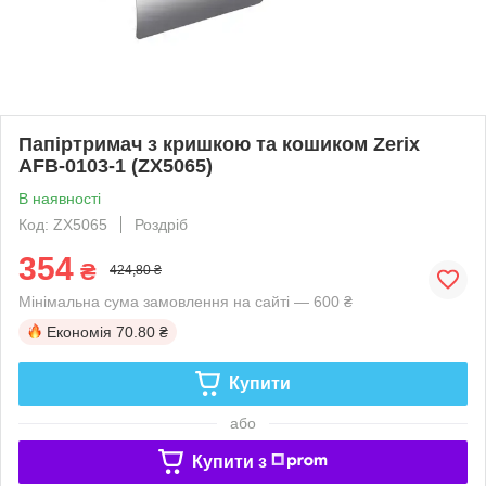
Папіртримач з кришкою та кошиком Zerix
AFB-0103-1 (ZX5065)
В наявності
Код: ZX5065
Роздріб
354
₴
424,80 ₴
Мінімальна сума замовлення на сайті — 600 ₴
Економія
70.80 ₴
Купити
або
Купити з