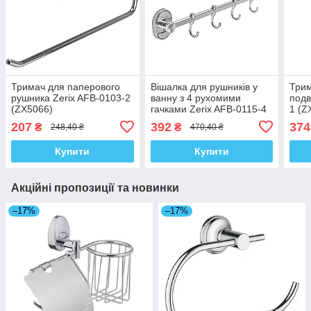
Тримач для паперового
Вішалка для рушників у
Трим
рушника Zerix AFB-0103-2
ванну з 4 рухомими
подв
(ZX5066)
гачками Zerix AFB-0115-4
1 (Z
(ZX5052)
207
392
374
₴
₴
248,40 ₴
470,40 ₴
Купити
Купити
Акційні пропозиції та новинки
–17%
–17%