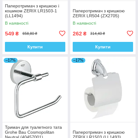
Паперотримач з кришкою і
кошиком ZERIX LR1503-1
Паперотримач з кришкою
(LL1494)
ZERIX LR504 (ZX2705)
В наявності
В наявності
549
262
₴
₴
658,80 ₴
314,40 ₴
Купити
Купити
–17%
–17%
Тримач для туалетного тата
Grohe Bau Cosmopolitan
Паперотримач з кришкою
Neutral (40457001)
ZERIX LR1503 (LL1493)