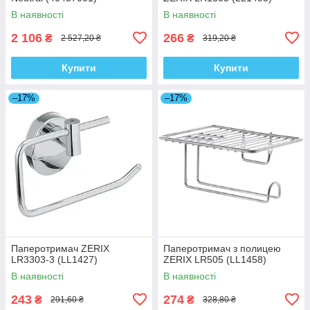
В наявності
В наявності
2 106
266
₴
₴
2 527,20 ₴
319,20 ₴
Купити
Купити
–17%
–17%
Паперотримач ZERIX
Паперотримач з полицею
LR3303-3 (LL1427)
ZERIX LR505 (LL1458)
В наявності
В наявності
243
274
₴
₴
291,60 ₴
328,80 ₴