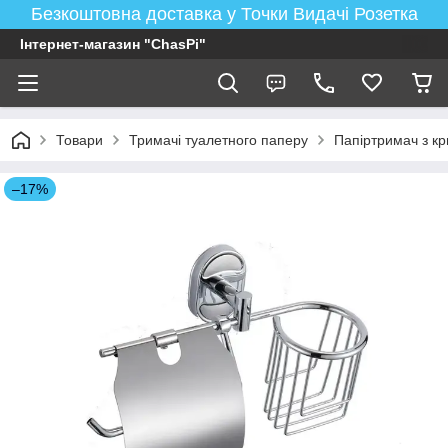
Безкоштовна доставка у Точки Видачі Розетка
Інтернет-магазин "ChasPi"
Товари
Тримачі туалетного паперу
Папіртримач з к
–17%