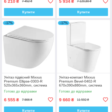
6 210
5 934
₴
₴
7 452 ₴
7 120,80 ₴
Купити
Купити
–17%
–17%
Унітаз підвісний Mixxus
Унітаз-компакт Mixxus
Premium Ellipse-0303-R
Premium Bevel-0402-R
520x365x360mm, система
670x390x880mm, система
змиву Rimless (MP6463)
змиву RIMLESS (MP6474)
Готово до відправки
Готово до відправки
6 555
9 660
₴
₴
7 866 ₴
11 592 ₴
Купити
Купити