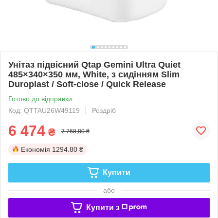
Унітаз підвісний Qtap Gemini Ultra Quiet
485×340×350 мм, White, з сидінням Slim
Duroplast / Soft-close / Quick Release
Готово до відправки
Код: QTTAU26W49119
Роздріб
6 474
₴
7 768,80 ₴
Економія
1294.80 ₴
Купити
або
Купити з