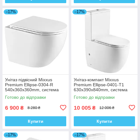
–17%
–17%
Унітаз підвісний Mixxus
Унітаз-компакт Mixxus
Premium Ellipse-0304-R
Premium Ellipse-0401-T1
540x360x360mm, система
630x390x840mm, система
змиву Rimless (MP6466)
змиву TORNADO 1.0
Готово до відправки
Готово до відправки
(MP6467)
6 900
10 005
₴
₴
8 280 ₴
12 006 ₴
Купити
Купити
–17%
–17%