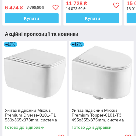
сидінням Slim Duroplast /
Slim Duroplast/ Soft-close/
Durop
11 728
15 
₴
Soft-close / Quick Release
Quick Relase
Quic
6 474
₴
7 768,80 ₴
14 073,60 ₴
18 01
QT07335177MB
Купити
Купити
Акційні пропозиції та новинки
–17%
–17%
Унітаз підвісний Mixxus
Унітаз підвісний Mixxus
Premium Diverse-0101-T1
Premium Topper-0101-T3
530x365x373mm, система
495x355x375mm, система
змиву Tornado 1.0 (MP6477)
змиву Tornado 1.0 (MP6476)
Готово до відправки
Готово до відправки