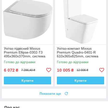
Унітаз підвісний Mixxus
Унітаз-компакт Mixxus
Premium Ellipse-0302-T3
Premium Quadro-0401-R
495x360x370mm, система
610x365x825mm, система
змиву Tornado 3.0 (MP6462)
змиву RIMLESS (MP6457)
Готово до відправки
Готово до відправки
6 072
10 005
₴
₴
7 286,40 ₴
12 006 ₴
Купити
Купити
Показати ще
Про нас