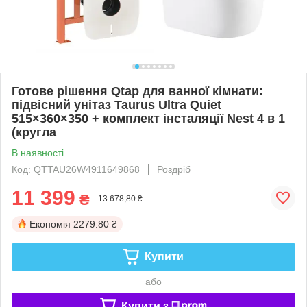
Готове рішення Qtap для ванної кімнати:
підвісний унітаз Taurus Ultra Quiet
515×360×350 + комплект інсталяції Nest 4 в 1
(кругла
В наявності
Код: QTTAU26W4911649868
Роздріб
11 399
₴
13 678,80 ₴
Економія
2279.80 ₴
Купити
або
Купити з