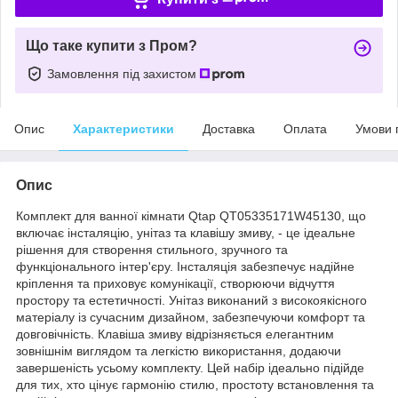
Що таке купити з Пром?
Замовлення під захистом
Опис
Характеристики
Доставка
Оплата
Умови 
Опис
Комплект для ванної кімнати Qtap QT05335171W45130, що
включає інсталяцію, унітаз та клавішу змиву, - це ідеальне
рішення для створення стильного, зручного та
функціонального інтер'єру. Інсталяція забезпечує надійне
кріплення та приховує комунікації, створюючи відчуття
простору та естетичності. Унітаз виконаний з високоякісного
матеріалу із сучасним дизайном, забезпечуючи комфорт та
довговічність. Клавіша змиву відрізняється елегантним
зовнішнім виглядом та легкістю використання, додаючи
завершеність усьому комплекту. Цей набір ідеально підійде
для тих, хто цінує гармонію стилю, простоту встановлення та