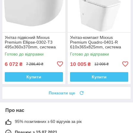
Унітаз підвісний Mixxus
Унітаз-компакт Mixxus
Premium Ellipse-0302-T3
Premium Quadro-0401-R
495x360x370mm, система
610x365x825mm, система
змиву Tornado 3.0 (MP6462)
змиву RIMLESS (MP6457)
Готово до відправки
Готово до відправки
6 072
10 005
₴
₴
7 286,40 ₴
12 006 ₴
Купити
Купити
Показати ще
Про нас
95% позитивних з 60 відгуків за рік
Працює з 15.07.2021