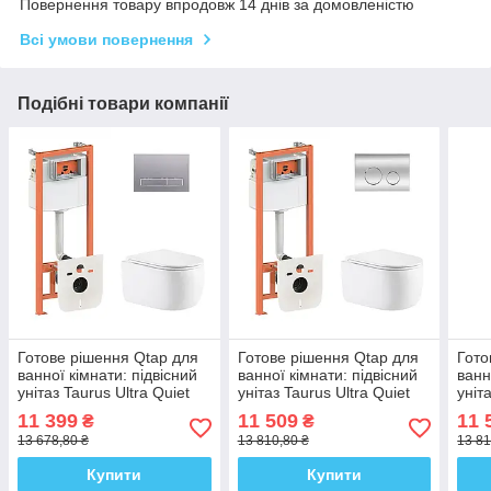
Повернення товару впродовж 14 днів за домовленістю
Всі умови повернення
Подібні товари компанії
Готове рішення Qtap для
Готове рішення Qtap для
Гото
ванної кімнати: підвісний
ванної кімнати: підвісний
ванн
унітаз Taurus Ultra Quiet
унітаз Taurus Ultra Quiet
уніт
515×360×350 + комплект
515×360×350 + комплект
комп
11 399
11 509
11 
₴
₴
інсталяції Nest 4 в 1
інсталяції Nest 4 в 1
в 1 
13 678,80 ₴
13 810,80 ₴
13 81
(лінійна
(кругла
Купити
Купити