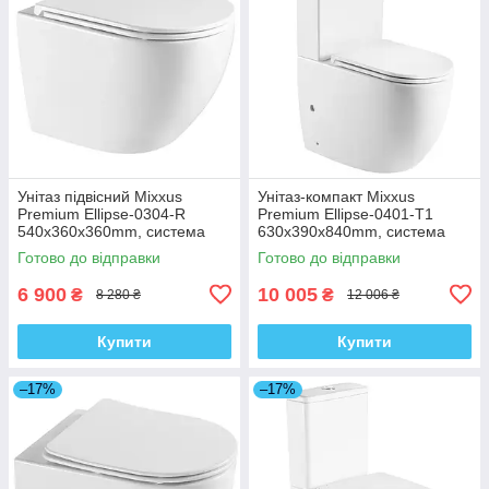
Унітаз підвісний Mixxus
Унітаз-компакт Mixxus
Premium Ellipse-0304-R
Premium Ellipse-0401-T1
540x360x360mm, система
630x390x840mm, система
змиву Rimless (MP6466)
змиву TORNADO 1.0
Готово до відправки
Готово до відправки
(MP6467)
6 900
10 005
₴
₴
8 280 ₴
12 006 ₴
Купити
Купити
–17%
–17%