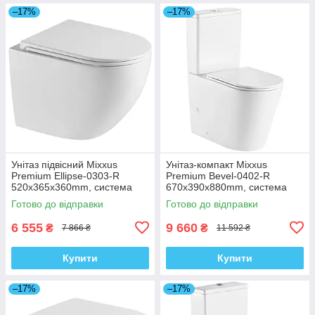
–17%
–17%
Унітаз підвісний Mixxus
Унітаз-компакт Mixxus
Premium Ellipse-0303-R
Premium Bevel-0402-R
520x365x360mm, система
670x390x880mm, система
змиву Rimless (MP6463)
змиву RIMLESS (MP6474)
Готово до відправки
Готово до відправки
6 555
9 660
₴
₴
7 866 ₴
11 592 ₴
Купити
Купити
–17%
–17%