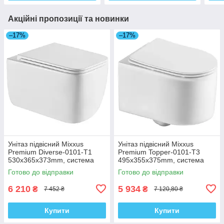
Акційні пропозиції та новинки
–17%
–17%
Унітаз підвісний Mixxus
Унітаз підвісний Mixxus
Premium Diverse-0101-T1
Premium Topper-0101-T3
530x365x373mm, система
495x355x375mm, система
змиву Tornado 1.0 (MP6477)
змиву Tornado 1.0 (MP6476)
Готово до відправки
Готово до відправки
6 210
5 934
₴
₴
7 452 ₴
7 120,80 ₴
Купити
Купити