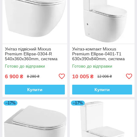
Унітаз підвісний Mixxus
Унітаз-компакт Mixxus
Premium Ellipse-0304-R
Premium Ellipse-0401-T1
540x360x360mm, система
630x390x840mm, система
змиву Rimless (MP6466)
змиву TORNADO 1.0
Готово до відправки
Готово до відправки
(MP6467)
6 900
10 005
₴
₴
8 280 ₴
12 006 ₴
Купити
Купити
–17%
–17%