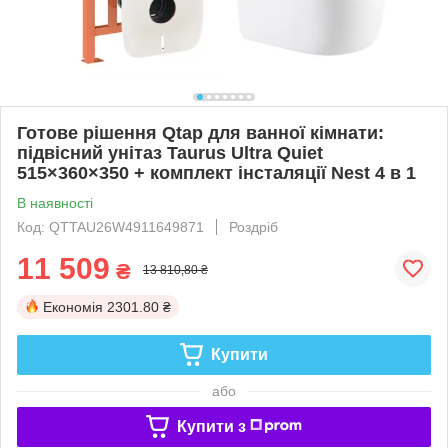
Готове рішення Qtap для ванної кімнати:
підвісний унітаз Taurus Ultra Quiet
515×360×350 + комплект інсталяції Nest 4 в 1
В наявності
Код: QTTAU26W4911649871
Роздріб
11 509
₴
13 810,80 ₴
Економія
2301.80 ₴
Купити
або
Купити з