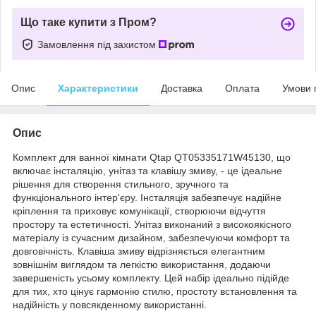
Що таке купити з Пром?
Замовлення під захистом
Опис
Характеристики
Доставка
Оплата
Умови 
Опис
Комплект для ванної кімнати Qtap QT05335171W45130, що
включає інсталяцію, унітаз та клавішу змиву, - це ідеальне
рішення для створення стильного, зручного та
функціонального інтер'єру. Інсталяція забезпечує надійне
кріплення та приховує комунікації, створюючи відчуття
простору та естетичності. Унітаз виконаний з високоякісного
матеріалу із сучасним дизайном, забезпечуючи комфорт та
довговічність. Клавіша змиву відрізняється елегантним
зовнішнім виглядом та легкістю використання, додаючи
завершеність усьому комплекту. Цей набір ідеально підійде
для тих, хто цінує гармонію стилю, простоту встановлення та
надійність у повсякденному використанні.