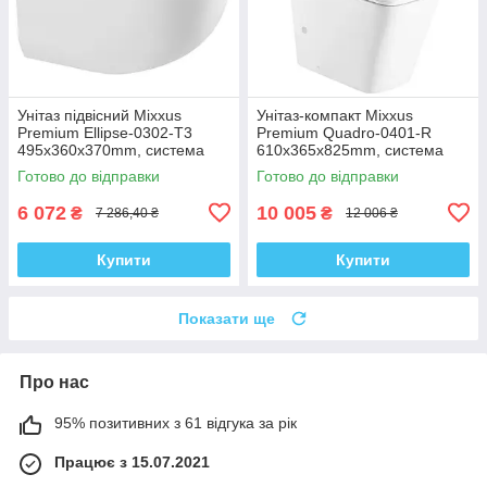
Унітаз підвісний Mixxus
Унітаз-компакт Mixxus
Premium Ellipse-0302-T3
Premium Quadro-0401-R
495x360x370mm, система
610x365x825mm, система
змиву Tornado 3.0 (MP6462)
змиву RIMLESS (MP6457)
Готово до відправки
Готово до відправки
6 072
10 005
₴
₴
7 286,40 ₴
12 006 ₴
Купити
Купити
Показати ще
Про нас
95% позитивних з 61 відгука за рік
Працює з 15.07.2021