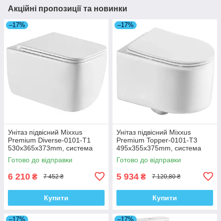
Акційні пропозиції та новинки
–17%
–17%
Унітаз підвісний Mixxus
Унітаз підвісний Mixxus
Premium Diverse-0101-T1
Premium Topper-0101-T3
530x365x373mm, система
495x355x375mm, система
змиву Tornado 1.0 (MP6477)
змиву Tornado 1.0 (MP6476)
Готово до відправки
Готово до відправки
6 210
5 934
₴
₴
7 452 ₴
7 120,80 ₴
Купити
Купити
–17%
–17%