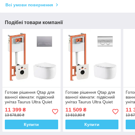
Всі умови повернення
Подібні товари компанії
Готове рішення Qtap для
Готове рішення Qtap для
Гото
ванної кімнати: підвісний
ванної кімнати: підвісний
ванн
унітаз Taurus Ultra Quiet
унітаз Taurus Ultra Quiet
уніт
515×360×350 + комплект
515×360×350 + комплект
515×
11 399
11 509
11 
₴
₴
інсталяції Nest 4 в 1
інсталяції Nest 4 в 1
інст
13 678,80 ₴
13 810,80 ₴
13 67
(лінійна
(кругла
(кру
Купити
Купити