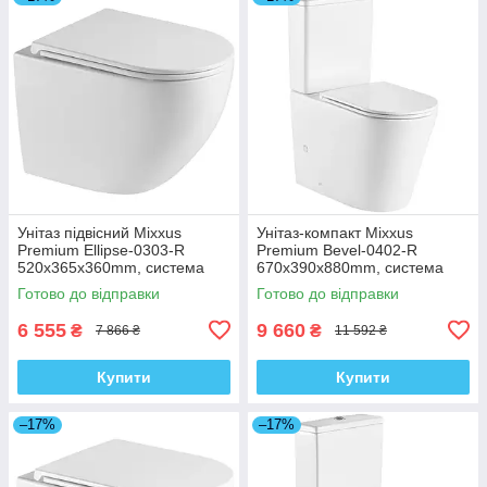
Унітаз підвісний Mixxus
Унітаз-компакт Mixxus
Premium Ellipse-0303-R
Premium Bevel-0402-R
520x365x360mm, система
670x390x880mm, система
змиву Rimless (MP6463)
змиву RIMLESS (MP6474)
Готово до відправки
Готово до відправки
6 555
9 660
₴
₴
7 866 ₴
11 592 ₴
Купити
Купити
–17%
–17%