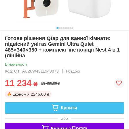
Готове рішення Qtap для ванної кімнати:
підвісний унітаз Gemini Ultra Quiet
485×340×350 + комплект інсталяції Nest 4 в 1
(лінійна
В наявності
Код: QTTAU26W4911949879
Роздріб
11 234
₴
13 480,80 ₴
Економія
2246.80 ₴
Купити
або
Купити з