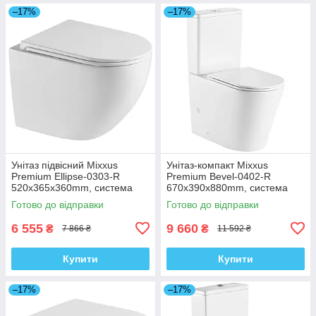
–17%
–17%
Унітаз підвісний Mixxus
Унітаз-компакт Mixxus
Premium Ellipse-0303-R
Premium Bevel-0402-R
520x365x360mm, система
670x390x880mm, система
змиву Rimless (MP6463)
змиву RIMLESS (MP6474)
Готово до відправки
Готово до відправки
6 555
9 660
₴
₴
7 866 ₴
11 592 ₴
Купити
Купити
–17%
–17%