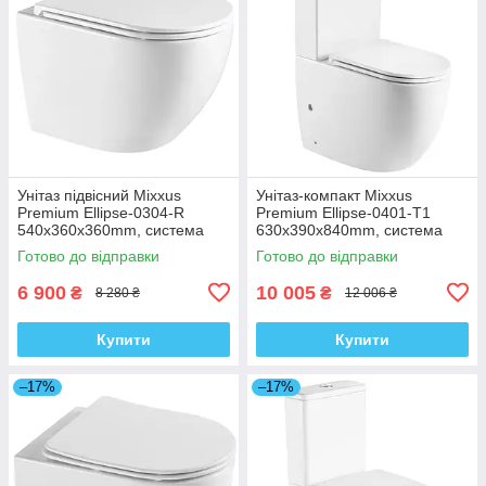
Унітаз підвісний Mixxus
Унітаз-компакт Mixxus
Premium Ellipse-0304-R
Premium Ellipse-0401-T1
540x360x360mm, система
630x390x840mm, система
змиву Rimless (MP6466)
змиву TORNADO 1.0
Готово до відправки
Готово до відправки
(MP6467)
6 900
10 005
₴
₴
8 280 ₴
12 006 ₴
Купити
Купити
–17%
–17%