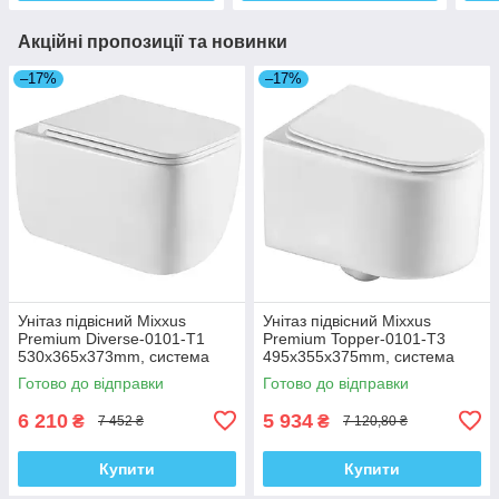
Акційні пропозиції та новинки
–17%
–17%
Унітаз підвісний Mixxus
Унітаз підвісний Mixxus
Premium Diverse-0101-T1
Premium Topper-0101-T3
530x365x373mm, система
495x355x375mm, система
змиву Tornado 1.0 (MP6477)
змиву Tornado 1.0 (MP6476)
Готово до відправки
Готово до відправки
6 210
5 934
₴
₴
7 452 ₴
7 120,80 ₴
Купити
Купити