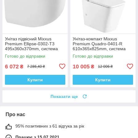
Унітаз підвісний Mixxus
Унітаз-компакт Mixxus
Premium Ellipse-0302-T3
Premium Quadro-0401-R
495x360x370mm, система
610x365x825mm, система
змиву Tornado 3.0 (MP6462)
змиву RIMLESS (MP6457)
Готово до відправки
Готово до відправки
6 072
10 005
₴
₴
7 286,40 ₴
12 006 ₴
Купити
Купити
Показати ще
Про нас
95% позитивних з 61 відгука за рік
Працює з 15.07.2021