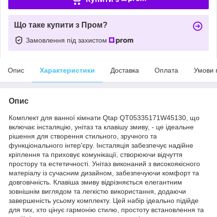
Що таке купити з Пром?
Замовлення під захистом
Опис
Характеристики
Доставка
Оплата
Умови 
Опис
Комплект для ванної кімнати Qtap QT05335171W45130, що
включає інсталяцію, унітаз та клавішу змиву, - це ідеальне
рішення для створення стильного, зручного та
функціонального інтер'єру. Інсталяція забезпечує надійне
кріплення та приховує комунікації, створюючи відчуття
простору та естетичності. Унітаз виконаний з високоякісного
матеріалу із сучасним дизайном, забезпечуючи комфорт та
довговічність. Клавіша змиву відрізняється елегантним
зовнішнім виглядом та легкістю використання, додаючи
завершеність усьому комплекту. Цей набір ідеально підійде
для тих, хто цінує гармонію стилю, простоту встановлення та