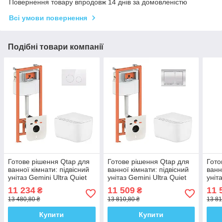
Повернення товару впродовж 14 днів за домовленістю
Всі умови повернення
Подібні товари компанії
Готове рішення Qtap для
Готове рішення Qtap для
Гото
ванної кімнати: підвісний
ванної кімнати: підвісний
ванн
унітаз Gemini Ultra Quiet
унітаз Gemini Ultra Quiet
уніт
485×340×350 + комплект
485×340×350 + комплект
485×
11 234
11 509
11 
₴
₴
інсталяції Nest 4 в 1
інсталяції Nest 4 в 1
інст
13 480,80 ₴
13 810,80 ₴
13 81
(кругла
(лін
Купити
Купити