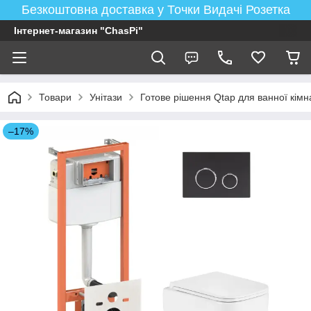
Безкоштовна доставка у Точки Видачі Розетка
Інтернет-магазин "ChasPi"
Товари
Унітази
Готове рішення Qtap для ванної кімнат
–17%