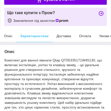
Що таке купити з Пром?
Замовлення під захистом
Опис
Характеристики
Доставка
Оплата
Умови 
Опис
Комплект для ванної кімнати Qtap QT05335171W45130, що
включає інсталяцію, унітаз та клавішу змиву, - це ідеальне
рішення для створення стильного, зручного та
функціонального інтер'єру. Інсталяція забезпечує надійне
кріплення та приховує комунікації, створюючи відчуття
простору та естетичності. Унітаз виконаний з високоякісного
матеріалу із сучасним дизайном, забезпечуючи комфорт та
довговічність. Клавіша змиву відрізняється елегантним
зовнішнім виглядом та легкістю використання, додаючи
завершеність усьому комплекту. Цей набір ідеально підійде
для тих, хто цінує гармонію стилю, простоту встановлення та