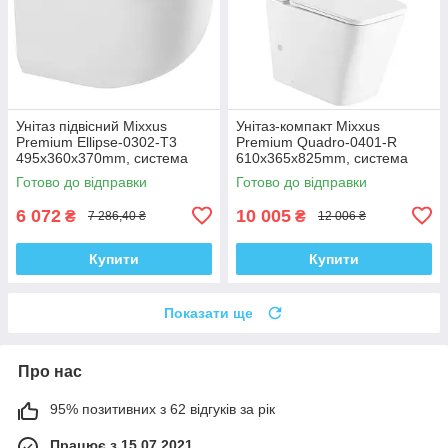
Унітаз підвісний Mixxus
Унітаз-компакт Mixxus
Premium Ellipse-0302-T3
Premium Quadro-0401-R
495x360x370mm, система
610x365x825mm, система
змиву Tornado 3.0 (MP6462)
змиву RIMLESS (MP6457)
Готово до відправки
Готово до відправки
6 072
10 005
₴
₴
7 286,40 ₴
12 006 ₴
Купити
Купити
Показати ще
Про нас
95% позитивних з 62 відгуків за рік
Працює з 15.07.2021