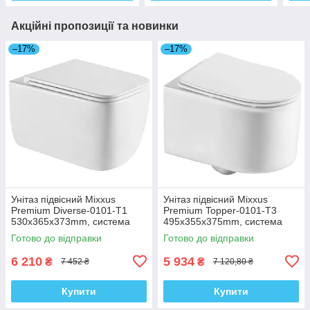
Акційні пропозиції та новинки
–17%
–17%
Унітаз підвісний Mixxus
Унітаз підвісний Mixxus
Premium Diverse-0101-T1
Premium Topper-0101-T3
530x365x373mm, система
495x355x375mm, система
змиву Tornado 1.0 (MP6477)
змиву Tornado 1.0 (MP6476)
Готово до відправки
Готово до відправки
6 210
5 934
₴
₴
7 452 ₴
7 120,80 ₴
Купити
Купити