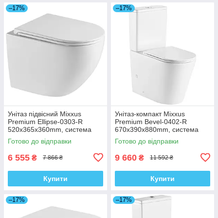
–17%
–17%
Унітаз підвісний Mixxus
Унітаз-компакт Mixxus
Premium Ellipse-0303-R
Premium Bevel-0402-R
520x365x360mm, система
670x390x880mm, система
змиву Rimless (MP6463)
змиву RIMLESS (MP6474)
Готово до відправки
Готово до відправки
6 555
9 660
₴
₴
7 866 ₴
11 592 ₴
Купити
Купити
–17%
–17%