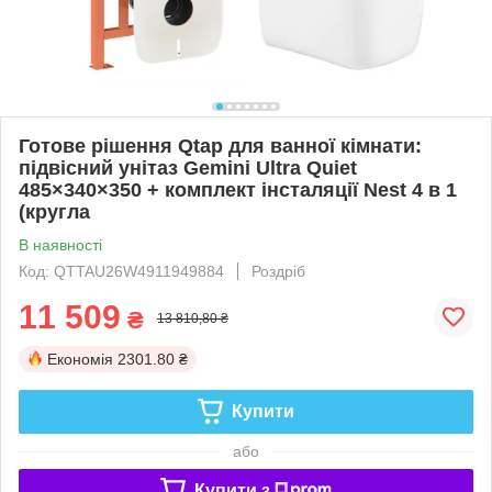
Готове рішення Qtap для ванної кімнати:
підвісний унітаз Gemini Ultra Quiet
485×340×350 + комплект інсталяції Nest 4 в 1
(кругла
В наявності
Код: QTTAU26W4911949884
Роздріб
11 509
₴
13 810,80 ₴
Економія
2301.80 ₴
Купити
або
Купити з