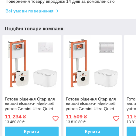
Повернення товару впродовж 14 днів за домовленістю
Всі умови повернення
Подібні товари компанії
Готове рішення Qtap для
Готове рішення Qtap для
Гото
ванної кімнати: підвісний
ванної кімнати: підвісний
ванн
унітаз Gemini Ultra Quiet
унітаз Gemini Ultra Quiet
уніт
485×340×350 + комплект
485×340×350 + комплект
комп
11 234
11 509
11 
₴
₴
інсталяції Nest 4 в 1
інсталяції Nest 4 в 1
в 1 
13 480,80 ₴
13 810,80 ₴
13 81
(кругла
Купити
Купити