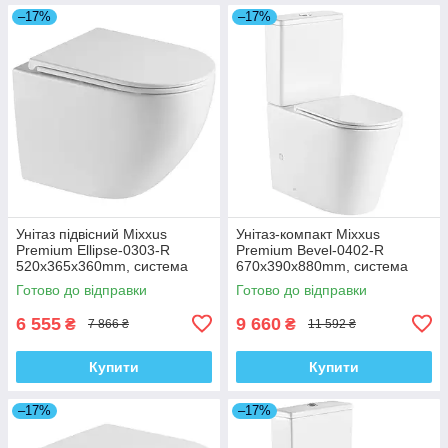
–17%
–17%
Унітаз підвісний Mixxus
Унітаз-компакт Mixxus
Premium Ellipse-0303-R
Premium Bevel-0402-R
520x365x360mm, система
670x390x880mm, система
змиву Rimless (MP6463)
змиву RIMLESS (MP6474)
Готово до відправки
Готово до відправки
6 555
9 660
₴
₴
7 866 ₴
11 592 ₴
Купити
Купити
–17%
–17%