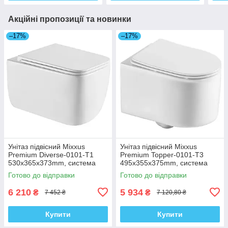
Акційні пропозиції та новинки
–17%
–17%
Унітаз підвісний Mixxus
Унітаз підвісний Mixxus
Premium Diverse-0101-T1
Premium Topper-0101-T3
530x365x373mm, система
495x355x375mm, система
змиву Tornado 1.0 (MP6477)
змиву Tornado 1.0 (MP6476)
Готово до відправки
Готово до відправки
6 210
5 934
₴
₴
7 452 ₴
7 120,80 ₴
Купити
Купити