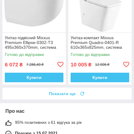
Унітаз підвісний Mixxus
Унітаз-компакт Mixxus
Premium Ellipse-0302-T3
Premium Quadro-0401-R
495x360x370mm, система
610x365x825mm, система
змиву Tornado 3.0 (MP6462)
змиву RIMLESS (MP6457)
Готово до відправки
Готово до відправки
6 072
10 005
₴
₴
7 286,40 ₴
12 006 ₴
Купити
Купити
Показати ще
Про нас
95% позитивних з 61 відгука за рік
Працює з 15.07.2021