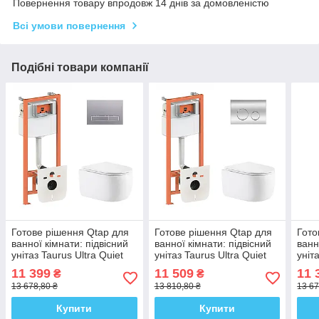
Повернення товару впродовж 14 днів за домовленістю
Всі умови повернення
Подібні товари компанії
Готове рішення Qtap для
Готове рішення Qtap для
Гото
ванної кімнати: підвісний
ванної кімнати: підвісний
ванн
унітаз Taurus Ultra Quiet
унітаз Taurus Ultra Quiet
уніт
515×360×350 + комплект
515×360×350 + комплект
515×
11 399
11 509
11 
₴
₴
інсталяції Nest 4 в 1
інсталяції Nest 4 в 1
інст
13 678,80 ₴
13 810,80 ₴
13 67
(лінійна
(кругла
(кру
Купити
Купити