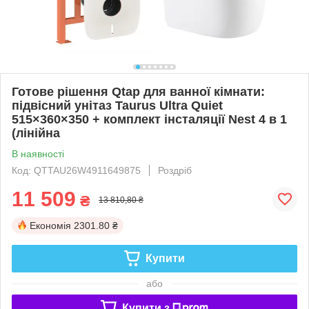
Готове рішення Qtap для ванної кімнати:
підвісний унітаз Taurus Ultra Quiet
515×360×350 + комплект інсталяції Nest 4 в 1
(лінійна
В наявності
Код: QTTAU26W4911649875
Роздріб
11 509
₴
13 810,80 ₴
Економія
2301.80 ₴
Купити
або
Купити з