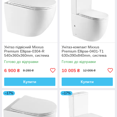
Унітаз підвісний Mixxus
Унітаз-компакт Mixxus
Premium Ellipse-0304-R
Premium Ellipse-0401-T1
540x360x360mm, система
630x390x840mm, система
змиву Rimless (MP6466)
змиву TORNADO 1.0
Готово до відправки
Готово до відправки
(MP6467)
6 900
10 005
₴
₴
8 280 ₴
12 006 ₴
Купити
Купити
–17%
–17%