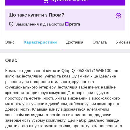
Що таке купити з Пром?
Замовлення під захистом
Опис
Характеристики
Доставка
Оплата
Умови 
Опис
Комплект для ванної кімнати Qtap QT05335171W45130, що
включає інсталяцію, унітаз та клавішу змиву, - це ідеальне
рішення для створення стильного, зручного та
функціонального інтер'єру. Інсталяція забезпечує надійне
кріплення та приховує комунікації, створюючи відчуття
простору та естетичності. Унітаз виконаний з високоякісного
матеріалу із сучасним дизайном, забезпечуючи комфорт та
довговічність. Клавіша змиву відрізняється елегантним
зовнішнім виглядом та легкістю використання, додаючи
завершеність усьому комплекту. Цей набір ідеально підійде
для тих, хто цінує гармонію стилю, простоту встановлення та