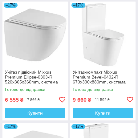
–17%
–17%
Унітаз підвісний Mixxus
Унітаз-компакт Mixxus
Premium Ellipse-0303-R
Premium Bevel-0402-R
520x365x360mm, система
670x390x880mm, система
змиву Rimless (MP6463)
змиву RIMLESS (MP6474)
Готово до відправки
Готово до відправки
6 555
9 660
₴
₴
7 866 ₴
11 592 ₴
Купити
Купити
–17%
–17%