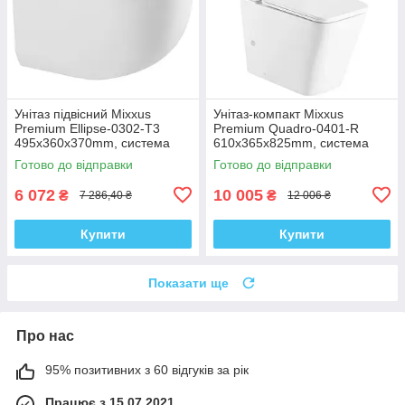
Унітаз підвісний Mixxus
Унітаз-компакт Mixxus
Premium Ellipse-0302-T3
Premium Quadro-0401-R
495x360x370mm, система
610x365x825mm, система
змиву Tornado 3.0 (MP6462)
змиву RIMLESS (MP6457)
Готово до відправки
Готово до відправки
6 072
10 005
₴
₴
7 286,40 ₴
12 006 ₴
Купити
Купити
Показати ще
Про нас
95% позитивних з 60 відгуків за рік
Працює з 15.07.2021