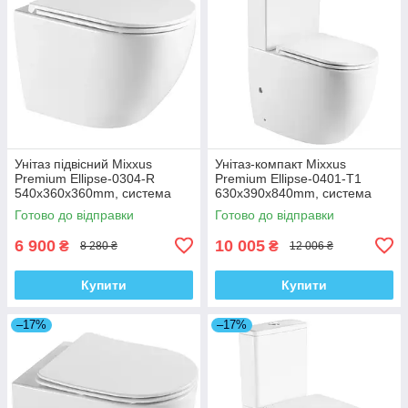
Унітаз підвісний Mixxus
Унітаз-компакт Mixxus
Premium Ellipse-0304-R
Premium Ellipse-0401-T1
540x360x360mm, система
630x390x840mm, система
змиву Rimless (MP6466)
змиву TORNADO 1.0
Готово до відправки
Готово до відправки
(MP6467)
6 900
10 005
₴
₴
8 280 ₴
12 006 ₴
Купити
Купити
–17%
–17%