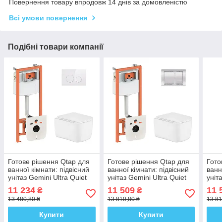
Повернення товару впродовж 14 днів за домовленістю
Всі умови повернення
Подібні товари компанії
Готове рішення Qtap для
Готове рішення Qtap для
Гото
ванної кімнати: підвісний
ванної кімнати: підвісний
ванн
унітаз Gemini Ultra Quiet
унітаз Gemini Ultra Quiet
уніт
485×340×350 + комплект
485×340×350 + комплект
комп
11 234
11 509
11 
₴
₴
інсталяції Nest 4 в 1
інсталяції Nest 4 в 1
в 1 
13 480,80 ₴
13 810,80 ₴
13 81
(кругла
Купити
Купити