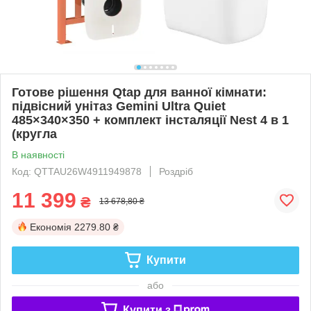
Готове рішення Qtap для ванної кімнати:
підвісний унітаз Gemini Ultra Quiet
485×340×350 + комплект інсталяції Nest 4 в 1
(кругла
В наявності
Код: QTTAU26W4911949878
Роздріб
11 399
₴
13 678,80 ₴
Економія
2279.80 ₴
Купити
або
Купити з