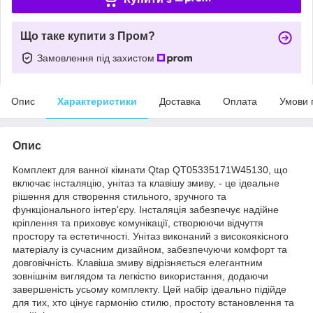
Що таке купити з Пром?
Замовлення під захистом
Опис
Характеристики
Доставка
Оплата
Умови 
Опис
Комплект для ванної кімнати Qtap QT05335171W45130, що
включає інсталяцію, унітаз та клавішу змиву, - це ідеальне
рішення для створення стильного, зручного та
функціонального інтер'єру. Інсталяція забезпечує надійне
кріплення та приховує комунікації, створюючи відчуття
простору та естетичності. Унітаз виконаний з високоякісного
матеріалу із сучасним дизайном, забезпечуючи комфорт та
довговічність. Клавіша змиву відрізняється елегантним
зовнішнім виглядом та легкістю використання, додаючи
завершеність усьому комплекту. Цей набір ідеально підійде
для тих, хто цінує гармонію стилю, простоту встановлення та